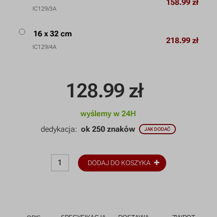
158.99 zł
IC129/3A
16 x 32 cm
218.99 zł
IC129/4A
128.99
zł
wyślemy w 24H
dedykacja:
ok 250 znaków
JAK DODAĆ
DODAJ DO KOSZYKA