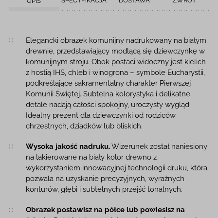
SPECYFIKACJA
DOSTAWA
ZWROT
OPIS
Opis produktu
Elegancki obrazek komunijny nadrukowany na białym
drewnie, przedstawiający modlącą się dziewczynkę w
komunijnym stroju. Obok postaci widoczny jest kielich
z hostią IHS, chleb i winogrona – symbole Eucharystii,
podkreślające sakramentalny charakter Pierwszej
Komunii Świętej. Subtelna kolorystyka i delikatne
detale nadają całości spokojny, uroczysty wygląd.
Idealny prezent dla dziewczynki od rodziców
chrzestnych, dziadków lub bliskich.
Wysoka jakość nadruku.
Wizerunek został naniesiony
na lakierowane na biały kolor drewno z
wykorzystaniem innowacyjnej technologii druku, która
pozwala na uzyskanie precyzyjnych, wyraźnych
konturów, głębi i subtelnych przejść tonalnych.
Obrazek postawisz na półce lub powiesisz na