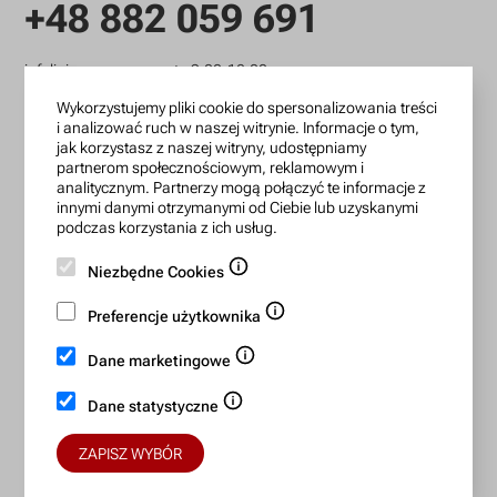
+48 882 059 691
infolinia czynna: pn.-pt.: 9:00-18:00
zamowienia@lanotti.com
Wykorzystujemy pliki cookie do spersonalizowania treści
i analizować ruch w naszej witrynie. Informacje o tym,
jak korzystasz z naszej witryny, udostępniamy
Pisząc w sprawie swojego zamówienia podaj w tytule
partnerom społecznościowym, reklamowym i
wiadomości numer, który otrzymałeś w potwierdzeniu.
analitycznym. Partnerzy mogą połączyć te informacje z
innymi danymi otrzymanymi od Ciebie lub uzyskanymi
podczas korzystania z ich usług.
Konto bankowe:
Niezbędne Cookies
15 1140 2004 0000 3702 7470 6466
Preferencje użytkownika
BIC/SWIFT: BREXPLPWMBK
Dane marketingowe
Bezpieczne płatności:
Dane statystyczne
ZAPISZ WYBÓR