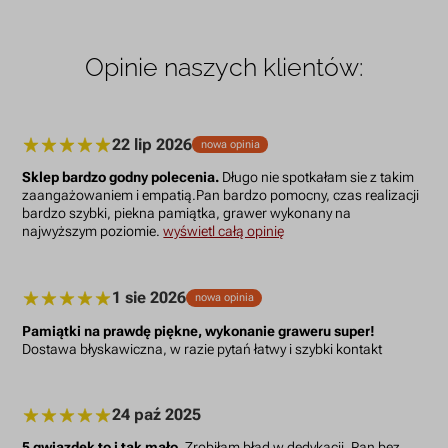
Opinie naszych klientów:
22 lip 2026
nowa opinia
Sklep bardzo godny polecenia.
Długo nie spotkałam sie z takim
zaangażowaniem i empatią.Pan bardzo pomocny, czas realizacji
bardzo szybki, piekna pamiątka, grawer wykonany na
najwyższym poziomie.
wyświetl całą opinię
1 sie 2026
nowa opinia
Pamiątki na prawdę piękne, wykonanie graweru super!
Dostawa błyskawiczna, w razie pytań łatwy i szybki kontakt
24 paź 2025
5 gwiazdek to i tak mało.
Zrobiłam błąd w dedykacji, Pan bez