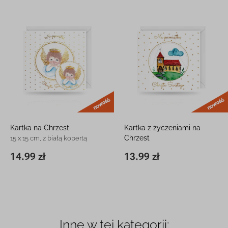
nowość
Kartka na Chrzest
Kartka z życzeniami na
Chrzest
15 x 15 cm, z białą kopertą
15 x 15 cm, z białą kopertą
14.99 zł
13.99 zł
15 x 15 cm
14.99 zł
15 x 15 cm
13.99 zł
Inne w tej kategorii: