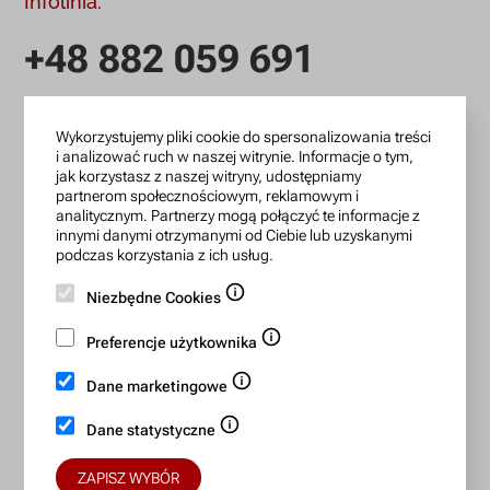
Infolinia:
+48 882 059 691
infolinia czynna: pn.-pt.: 9:00-18:00
Wykorzystujemy pliki cookie do spersonalizowania treści
zamowienia@lanotti.com
i analizować ruch w naszej witrynie. Informacje o tym,
jak korzystasz z naszej witryny, udostępniamy
Pisząc w sprawie swojego zamówienia podaj w tytule
partnerom społecznościowym, reklamowym i
wiadomości numer, który otrzymałeś w potwierdzeniu.
analitycznym. Partnerzy mogą połączyć te informacje z
innymi danymi otrzymanymi od Ciebie lub uzyskanymi
podczas korzystania z ich usług.
Konto bankowe:
Niezbędne Cookies
15 1140 2004 0000 3702 7470 6466
Preferencje użytkownika
BIC/SWIFT: BREXPLPWMBK
Dane marketingowe
Bezpieczne płatności:
Dane statystyczne
ZAPISZ WYBÓR