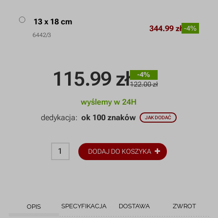
13 x 18 cm
344.99 zł
-4%
6442/3
115.99
zł
-4%
122.00 zł
wyślemy w 24H
dedykacja:
ok 100 znaków
JAK DODAĆ
DODAJ DO KOSZYKA
SPECYFIKACJA
DOSTAWA
ZWROT
OPIS