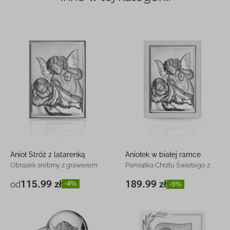
Anioł Stróż z latarenką
Aniołek w białej ramce
Obrazek srebrny z grawerem
Pamiątka Chrztu Świętego z
grawerem
115.99 zł
189.99 zł
od
-4%
-5%
6 x 9 cm
115.99 zł
-4%
11 x 15 cm
189.99 zł
-5%
9 x 13 cm
188.99 zł
-5%