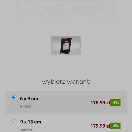
wybierz wariant:
6 x 9 cm
115.99 zł
-4%
6442/2
9 x 13 cm
179.99 zł
-4%
6442/2x