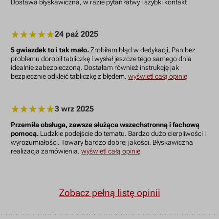
Dostawa błyskawiczna, w razie pytań łatwy i szybki kontakt
24 paź 2025
5 gwiazdek to i tak mało.
Zrobiłam błąd w dedykacji, Pan bez
problemu dorobił tabliczkę i wysłał jeszcze tego samego dnia
idealnie zabezpieczoną. Dostałam również instrukcję jak
bezpiecznie odkleić tabliczkę z błędem.
wyświetl całą opinię
3 wrz 2025
Przemiła obsługa, zawsze służąca wszechstronną i fachową
pomocą.
Ludzkie podejście do tematu. Bardzo dużo cierpliwości i
wyrozumiałości. Towary bardzo dobrej jakości. Błyskawiczna
realizacja zamówienia.
wyświetl całą opinię
Zobacz pełną listę opinii