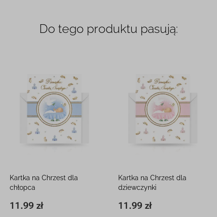
Do tego produktu pasują:
Kartka na Chrzest dla
Kartka na Chrzest dla
chłopca
dziewczynki
12 x 16 cm, z kieszonką
12 x 16 cm, z kieszonką
11.99 zł
11.99 zł
11,8 x 16,3 cm
11.99 zł
11,8 x 16,3 cm
11.99 zł