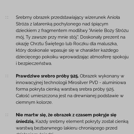
Opis produktu
Srebrny obrazek przedstawiający wizerunek Anioła
Stróża z latarenką pochylonego nad śpiącym
dzieckiem z fragmentem modlitwy "Aniele Boży Stróżu
mój, Ty zawsze przy mnie stój.". Doskonały prezent na
okazję Chrztu Świętego lub Roczku dla maluszka,
który doskonale wpasuje się w charakter każdego
dziecięcego pokoiku wprowadzając atmosferę spokoju
i bezpieczeństwa.
Prawdziwe srebro próby 925.
Obrazek wykonany w
innowacyjnej technologii Mirosilver PVD - aluminiowa
forma pokryta cienką warstwą srebra próby 925.
Całość umieszczona jest na drewnianej podstawie w
ciemnym kolorze.
Nie martw się, że obrazek z czasem pokryje się
śniedzią.
Każdy srebrny element pokryty został cienką
warstwą bezbarwnego lakieru chroniącego przed