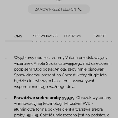
LUB
ZAMÓW PRZEZ TELEFON
SPECYFIKACJA
DOSTAWA
ZWROT
OPIS
Opis produktu
Wyjątkowy obrazek srebrny Valenti przedstawiający
wizerunek Anioła Stróża czuwającego nad dzieckiem i
podpisem "Bóg posłał Anioła, żeby mnie pilnował".
Spraw dziecku prezent na Chrzest, który długie lata
będzie cieszył swym blaskiem i przywoływał
wspomnienie tego ważnego dnia.
Prawdziwe srebro próby 999,99.
Obrazek wykonany
w innowacyjnej technologii Mirosilver PVD -
aluminiowa forma pokryta cienką warstwą srebra
próby 999,99. Całość umieszczona jest na podstawie