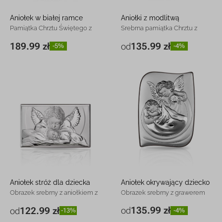
Aniołek w białej ramce
Aniołki z modlitwą
Pamiątka Chrztu Świętego z
Srebrna pamiątka Chrztu z
grawerem
grawerem
189.99 zł
135.99 zł
od
-5%
-4%
11 x 15 cm
189.99 zł
-5%
6 x 12 cm
135.99 zł
-4%
9 x 18 cm
222.99 zł
-5%
Aniołek stróż dla dziecka
Aniołek okrywający dziecko
Obrazek srebrny z aniołkiem z
Obrazek srebrny z grawerem
grawerem
135.99 zł
122.99 zł
od
od
-4%
-13%
7,5 x 10 cm
135.99 zł
-4%
11 x 6,5 cm
122.99 zł
-13%
9,6 x 13 cm
182.99 zł
-5%
15 x 9 cm
189.99 zł
-5%