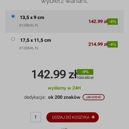
wybierz wariant:
13,5 x 9 cm
142.99 zł
-4%
81288/3L PL
17,5 x 11,5 cm
214.99 zł
-4%
81288/4L PL
142.99
zł
-4%
150.00 zł
wyślemy w 24H
dedykacja:
ok 200 znaków
JAK DODAĆ
DODAJ DO KOSZYKA