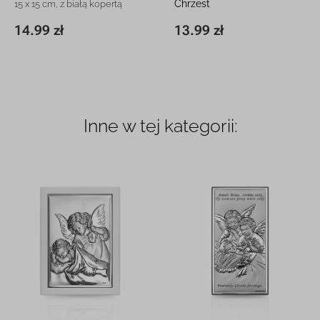
Chrzest
15 x 15 cm, z białą kopertą
15 x 15 cm, z białą kopertą
14.99 zł
13.99 zł
15 x 15 cm
14.99 zł
15 x 15 cm
13.99 zł
Inne w tej kategorii: