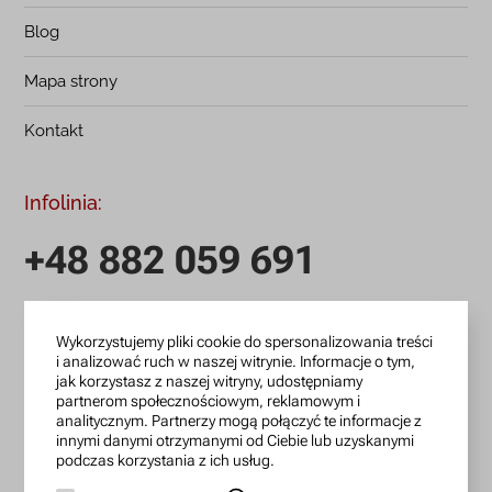
Blog
Mapa strony
Kontakt
Infolinia:
+48 882 059 691
infolinia czynna: pn.-pt.: 9:00-18:00
Wykorzystujemy pliki cookie do spersonalizowania treści
zamowienia@lanotti.com
i analizować ruch w naszej witrynie. Informacje o tym,
jak korzystasz z naszej witryny, udostępniamy
Pisząc w sprawie swojego zamówienia podaj w tytule
partnerom społecznościowym, reklamowym i
wiadomości numer, który otrzymałeś w potwierdzeniu.
analitycznym. Partnerzy mogą połączyć te informacje z
innymi danymi otrzymanymi od Ciebie lub uzyskanymi
podczas korzystania z ich usług.
Konto bankowe: