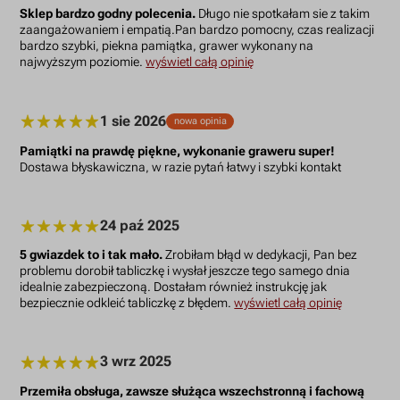
Sklep bardzo godny polecenia.
Długo nie spotkałam sie z takim
zaangażowaniem i empatią.Pan bardzo pomocny, czas realizacji
bardzo szybki, piekna pamiątka, grawer wykonany na
najwyższym poziomie.
wyświetl całą opinię
1 sie 2026
nowa opinia
Pamiątki na prawdę piękne, wykonanie graweru super!
Dostawa błyskawiczna, w razie pytań łatwy i szybki kontakt
24 paź 2025
5 gwiazdek to i tak mało.
Zrobiłam błąd w dedykacji, Pan bez
problemu dorobił tabliczkę i wysłał jeszcze tego samego dnia
idealnie zabezpieczoną. Dostałam również instrukcję jak
bezpiecznie odkleić tabliczkę z błędem.
wyświetl całą opinię
3 wrz 2025
Przemiła obsługa, zawsze służąca wszechstronną i fachową