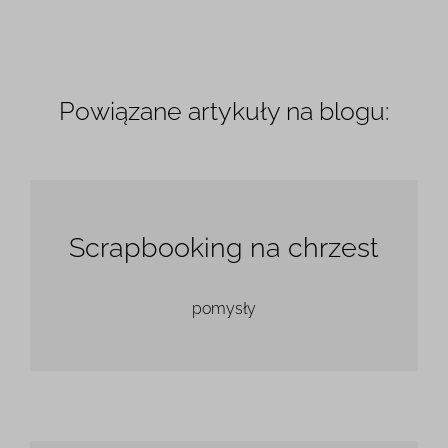
13,5 x 18 cm
294.99 zł
-5%
20 x 12 cm
316.99 zł
-5%
Powiązane artykuły na blogu:
Scrapbooking na chrzest
pomysły