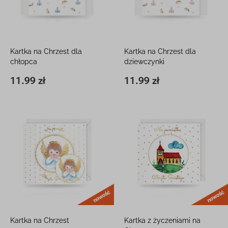
Kartka na Chrzest dla
Kartka na Chrzest dla
chłopca
dziewczynki
12 x 16 cm, z kieszonką
12 x 16 cm, z kieszonką
11.99 zł
11.99 zł
11,8 x 16,3 cm
11.99 zł
11,8 x 16,3 cm
11.99 zł
nowość
Kartka na Chrzest
Kartka z życzeniami na