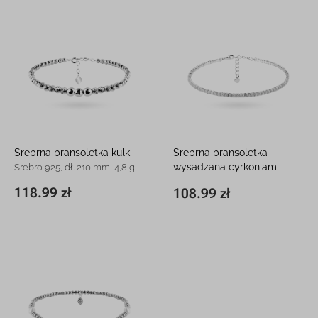
Srebrna bransoletka kulki
Srebrna bransoletka
wysadzana cyrkoniami
Srebro 925, dł. 210 mm, 4,8 g
Srebro 925, dł. 220 mm, 3,8 g
118.99 zł
108.99 zł
210 x 4,9 mm
118.99 zł
220 x 2 mm
108.99 zł