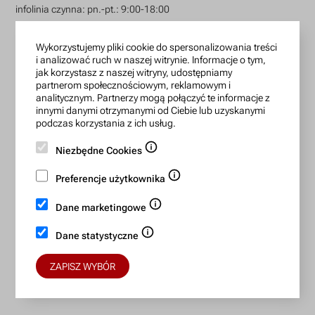
infolinia czynna: pn.-pt.: 9:00-18:00
zamowienia@lanotti.com
Wykorzystujemy pliki cookie do spersonalizowania treści
i analizować ruch w naszej witrynie. Informacje o tym,
Pisząc w sprawie swojego zamówienia podaj w tytule
jak korzystasz z naszej witryny, udostępniamy
wiadomości numer, który otrzymałeś w potwierdzeniu.
partnerom społecznościowym, reklamowym i
analitycznym. Partnerzy mogą połączyć te informacje z
innymi danymi otrzymanymi od Ciebie lub uzyskanymi
Konto bankowe:
podczas korzystania z ich usług.
15 1140 2004 0000 3702 7470 6466
Niezbędne Cookies
BIC/SWIFT: BREXPLPWMBK
Preferencje użytkownika
Dane marketingowe
Bezpieczne płatności:
Dane statystyczne
ZAPISZ WYBÓR