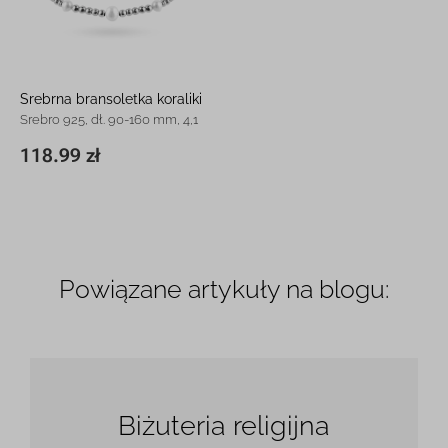
Srebrna bransoletka koraliki
Srebro 925, dł. 90-160 mm, 4,1
g
118.99 zł
160 x 5,9 mm
118.99 zł
Powiązane artykuły na blogu:
Biżuteria religijna