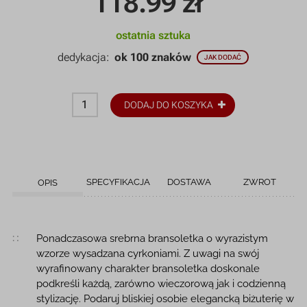
118.99
zł
ostatnia sztuka
dedykacja:
ok 100 znaków
JAK DODAĆ
DODAJ DO KOSZYKA
SPECYFIKACJA
DOSTAWA
ZWROT
OPIS
Opis produktu
Ponadczasowa srebrna bransoletka o wyrazistym
wzorze wysadzana cyrkoniami. Z uwagi na swój
wyrafinowany charakter bransoletka doskonale
podkreśli każdą, zarówno wieczorową jak i codzienną
stylizację. Podaruj bliskiej osobie elegancką biżuterię w