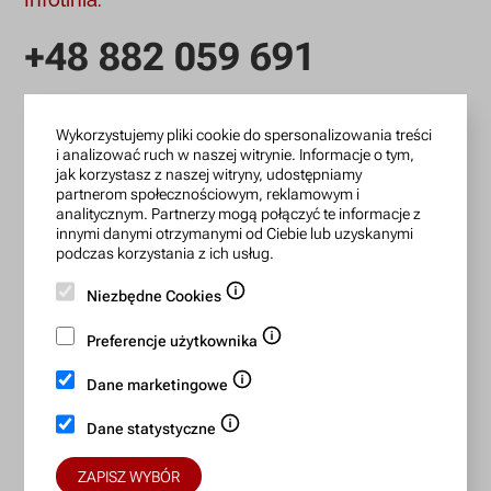
+48 882 059 691
infolinia czynna: pn.-pt.: 9:00-18:00
Wykorzystujemy pliki cookie do spersonalizowania treści
zamowienia@lanotti.com
i analizować ruch w naszej witrynie. Informacje o tym,
jak korzystasz z naszej witryny, udostępniamy
Pisząc w sprawie swojego zamówienia podaj w tytule
partnerom społecznościowym, reklamowym i
wiadomości numer, który otrzymałeś w potwierdzeniu.
analitycznym. Partnerzy mogą połączyć te informacje z
innymi danymi otrzymanymi od Ciebie lub uzyskanymi
podczas korzystania z ich usług.
Konto bankowe:
Niezbędne Cookies
15 1140 2004 0000 3702 7470 6466
Preferencje użytkownika
BIC/SWIFT: BREXPLPWMBK
Dane marketingowe
Bezpieczne płatności:
Dane statystyczne
ZAPISZ WYBÓR