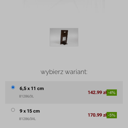
wybierz wariant:
6,5 x 11 cm
142.99 zł
-4%
81286/3L
9 x 15 cm
170.99 zł
-5%
81286/3XL