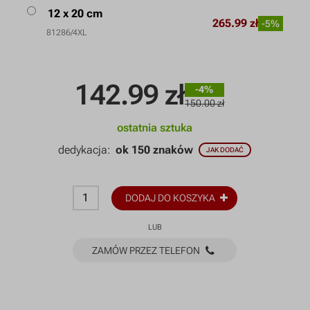
12 x 20 cm
265.99 zł
-5%
81286/4XL
142.99
zł
-4%
150.00 zł
ostatnia sztuka
dedykacja:
ok 150 znaków
JAK DODAĆ
DODAJ DO KOSZYKA
LUB
ZAMÓW PRZEZ TELEFON