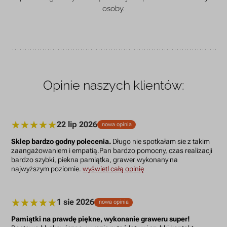
osoby.
Opinie naszych klientów:
22 lip 2026
nowa opinia
Sklep bardzo godny polecenia.
Długo nie spotkałam sie z takim
zaangażowaniem i empatią.Pan bardzo pomocny, czas realizacji
bardzo szybki, piekna pamiątka, grawer wykonany na
najwyższym poziomie.
wyświetl całą opinię
1 sie 2026
nowa opinia
Pamiątki na prawdę piękne, wykonanie graweru super!