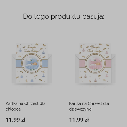
Do tego produktu pasują:
Kartka na Chrzest dla
Kartka na Chrzest dla
chłopca
dziewczynki
12 x 16 cm, z kieszonką
12 x 16 cm, z kieszonką
11.99 zł
11.99 zł
11,8 x 16,3 cm
11.99 zł
11,8 x 16,3 cm
11.99 zł