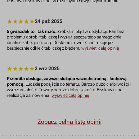
Dostawa błyskawiczna, w razie pytań łatwy i szybki kontakt
24 paź 2025
5 gwiazdek to i tak mało.
Zrobiłam błąd w dedykacji, Pan bez
problemu dorobił tabliczkę i wysłał jeszcze tego samego dnia
idealnie zabezpieczoną. Dostałam również instrukcję jak
bezpiecznie odkleić tabliczkę z błędem.
wyświetl całą opinię
3 wrz 2025
Przemiła obsługa, zawsze służąca wszechstronną i fachową
pomocą.
Ludzkie podejście do tematu. Bardzo dużo cierpliwości i
wyrozumiałości. Towary bardzo dobrej jakości. Błyskawiczna
realizacja zamówienia.
wyświetl całą opinię
Zobacz pełną listę opinii