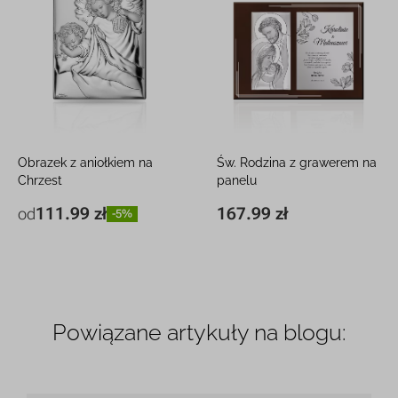
Obrazek z aniołkiem na
Św. Rodzina z grawerem na
Chrzest
panelu
Obrazek srebrny z grawerem
Srebrny obraz z grawerem
111.99 zł
167.99 zł
od
-5%
6 x 9 cm
111.99 zł
-5%
20 x 15 cm
167.99 zł
13 x 18 cm
259.99 zł
-5%
Powiązane artykuły na blogu: