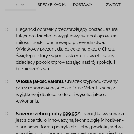
SPECYFIKACJA
DOSTAWA
ZWROT
OPIS
Opis produktu
Elegancki obrazek przedstawiający postać Jezusa
tulącego dziecko to wyjątkowy symbol ojcowskiej
miłości, troski i duchowego przewodnictwa.
Wyjątkowy prezent dla dziecka na okazję Chrztu
Świętego, który swym blaskiem rozświetli każdy
dziecięcy pokoik wprowadzając nastrój spokoju i
bezpieczeństwa.
Włoska jakość Valenti.
Obrazek wyprodukowany
przez renomowaną włoską firmę Valenti znaną z
wyjątkowej dbałości o detal i wysoką jakość
wykonania.
Szczere srebro próby 999,95%.
Pamiątka wykonana
jest z oparciu o innowacyjną technologię Mirosilver -
aluminiowa forma pokryta delikatną powłoką srebra
wysokiej próby. Srebrny wizerunek osadzony jest na