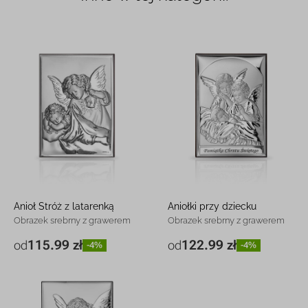
Anioł Stróż z latarenką
Aniołki przy dziecku
Obrazek srebrny z grawerem
Obrazek srebrny z grawerem
115.99 zł
122.99 zł
od
od
-4%
-4%
6 x 9 cm
115.99 zł
-4%
6 x 9 cm
122.99 zł
-4%
9 x 13 cm
188.99 zł
-5%
9 x 13 cm
179.99 zł
-4%