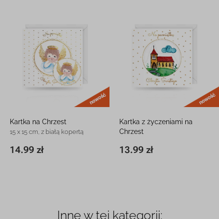
nowość
Kartka na Chrzest
Kartka z życzeniami na
Chrzest
15 x 15 cm, z białą kopertą
15 x 15 cm, z białą kopertą
14.99 zł
13.99 zł
15 x 15 cm
14.99 zł
15 x 15 cm
13.99 zł
Inne w tej kategorii: