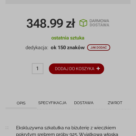
348.99
zł
ostatnia sztuka
dedykacja:
ok 150 znaków
JAK DODAĆ
DODAJ DO KOSZYKA
SPECYFIKACJA
DOSTAWA
ZWROT
OPIS
Opis produktu
Ekskluzywna szkatułka na biżuterię z wieczkiem
pokrytym srebrem próby 925. Wyjątkowa włoska