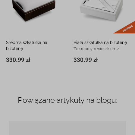
Srebrna szkatułka na
Biała szkatułka na biżuterię
biżuterię
Ze srebrnym wieczkiem z
Srebro próby 925 z grawerem
grawerem
330.99 zł
330.99 zł
14 x 19 x 5 cm
330.99 zł
12 x 20,5 x 5,5 cm
330.99 zł
Powiązane artykuły na blogu: