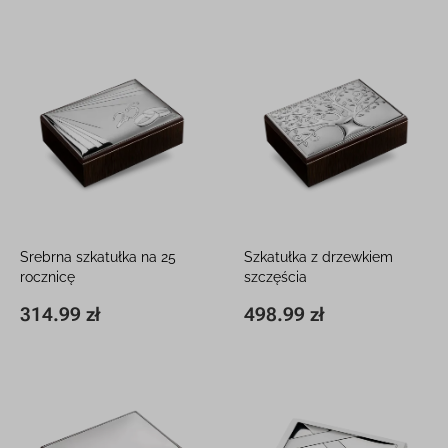
Srebrna szkatułka na 25
Szkatułka z drzewkiem
rocznicę
szczęścia
Srebro próby 925 z grawerem
Srebro próby 925 z grawerem
314.99 zł
498.99 zł
14 x 19 x 5 cm
314.99 zł
14 x 19 x 5 cm
498.99 zł