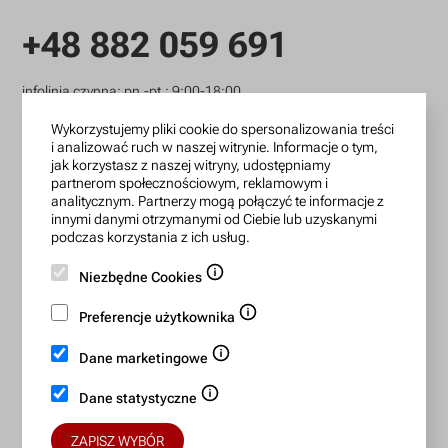
+48 882 059 691
infolinia czynna: pn.-pt.: 9:00-18:00
zamowienia@lanotti.com
Wykorzystujemy pliki cookie do spersonalizowania treści
i analizować ruch w naszej witrynie. Informacje o tym,
jak korzystasz z naszej witryny, udostępniamy
Pisząc w sprawie swojego zamówienia podaj w tytule
partnerom społecznościowym, reklamowym i
wiadomości numer, który otrzymałeś w potwierdzeniu.
analitycznym. Partnerzy mogą połączyć te informacje z
innymi danymi otrzymanymi od Ciebie lub uzyskanymi
podczas korzystania z ich usług.
Konto bankowe:
Niezbędne Cookies
15 1140 2004 0000 3702 7470 6466
Preferencje użytkownika
BIC/SWIFT: BREXPLPWMBK
Dane marketingowe
Bezpieczne płatności:
Dane statystyczne
ZAPISZ WYBÓR