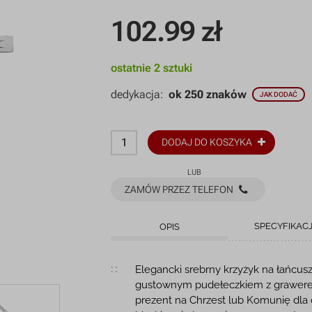
102.99
zł
ostatnie 2 sztuki
dedykacja:
ok 250 znaków
JAK DODAĆ
DODAJ DO KOSZYKA
LUB
ZAMÓW PRZEZ TELEFON
SPECYFIKAC
OPIS
Opis produktu
Elegancki srebrny krzyżyk na łańcusz
gustownym pudełeczkiem z grawerem
prezent na Chrzest lub Komunię dla d