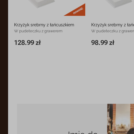
nowość
Krzyżyk srebrny z łańcuszkiem
Krzyżyk srebrny z ła
W pudełeczku z grawerem
W pudełeczku z grawe
128.99 zł
98.99 zł
34 x 21 mm
128.99 zł
28 x 12 mm