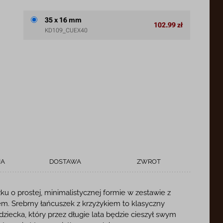
35 x 16 mm
102.99 zł
KD109_CUEX40
JA
DOSTAWA
ZWROT
ku o prostej, minimalistycznej formie w zestawie z
. Srebrny łańcuszek z krzyżykiem to klasyczny
ziecka, który przez długie lata będzie cieszył swym