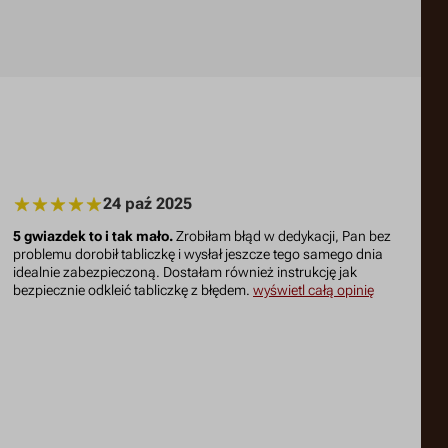
24 paź 2025
5 gwiazdek to i tak mało.
Zrobiłam błąd w dedykacji, Pan bez
problemu dorobił tabliczkę i wysłał jeszcze tego samego dnia
idealnie zabezpieczoną. Dostałam również instrukcję jak
bezpiecznie odkleić tabliczkę z błędem.
wyświetl całą opinię