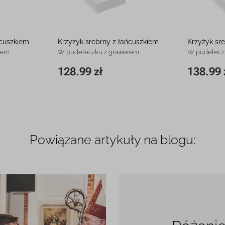
ńcuszkiem
Krzyżyk srebrny z łańcuszkiem
Krzyżyk sr
rem
W pudełeczku z grawerem
W pudełecz
128.99 zł
138.99 
98.99 zł
31 x 15 mm
128.99 zł
37 x 21 mm
Powiązane artykuły na blogu: