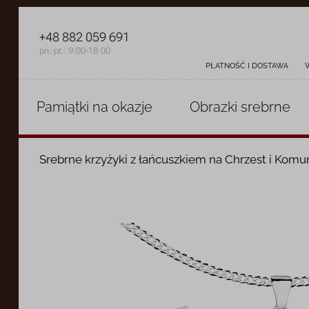
+48 882 059 691
pn.-pt.: 9:00-18:00
PŁATNOŚĆ I DOSTAWA
Pamiątki
na okazje
Obrazki
srebrne
Srebrne krzyżyki z łańcuszkiem na Chrzest i Komu