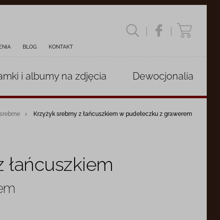
|
|
ENIA
BLOG
KONTAKT
amki i albumy
na zdjęcia
Dewocjonalia
 srebrne
Krzyżyk srebrny z łańcuszkiem w pudełeczku z grawerem
z łańcuszkiem
rem