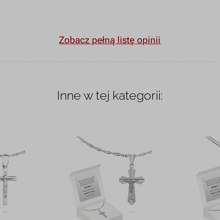
Zobacz pełną listę opinii
Inne w tej kategorii: