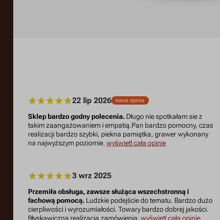
22 lip 2026
nowa opinia
Sklep bardzo godny polecenia.
Długo nie spotkałam sie z
takim zaangażowaniem i empatią.Pan bardzo pomocny, czas
realizacji bardzo szybki, piekna pamiątka, grawer wykonany
na najwyższym poziomie.
wyświetl całą opinię
3 wrz 2025
Przemiła obsługa, zawsze służąca wszechstronną i
fachową pomocą.
Ludzkie podejście do tematu. Bardzo dużo
cierpliwości i wyrozumiałości. Towary bardzo dobrej jakości.
Błyskawiczna realizacja zamówienia.
wyświetl całą opinię