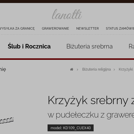
WYSYŁKA ZA GRANICĘ
GRAWEROWANIE
NEWSLETTER
STATUS ZAMÓWI
Ślub i Rocznica
Biżuteria
srebrna
R
nię
Biżuteria religijna
Krzyżyki
Krzyżyk srebrny 
w pudełeczku z grawe
model:
KD109_CUEX40