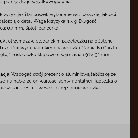
wał pamięć tego wyjątkowego dnia.
rzyżyk, jak i łańcuszek wykonane są z wysokiej jakości
łością o detal. Waga krzyżyka: 1,5 g. Długość
ica: 0,7 mm. Splot: pancerka.
ukt otrzymasz w eleganckim pudełeczku na biżuterię
licznościowym nadrukiem na wieczku "Pamiątka Chrztu
iętej". Pudełeczko klapowe o wymiarach 91 x 91 mm,
acją.
Wzbogać swój prezent o aluminiową tabliczkę ze
czemu nabierze on wartości sentymentalnej. Tabliczka o
ieszczana jest na wewnętrznej stronie wieczka