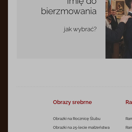
Imię do
bierzmowania
jak wybrać?
Obrazy srebrne
Ra
Obrazki na Rocznicę
Ślubu
Ram
Obrazki na 25-lecie
małżeństwa
Ram