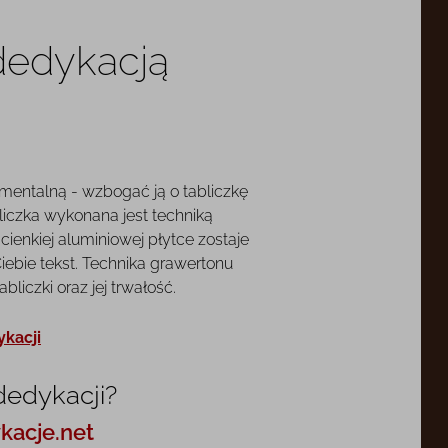
 dedykacją
mentalną - wzbogać ją o tabliczkę
liczka wykonana jest techniką
cienkiej aluminiowej płytce zostaje
ebie tekst. Technika grawertonu
liczki oraz jej trwałość.
ykacji
dedykacji?
kacje.net