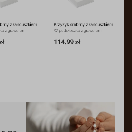
ebrny z łańcuszkiem
Krzyżyk srebrny z łańcuszkiem
ku z grawerem
W pudełeczku z grawerem
zł
114.99 zł
138.99 zł
35 x 16 mm
114.99 zł