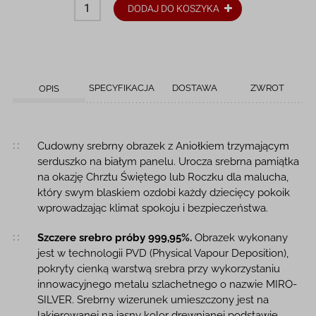
DODAJ DO KOSZYKA
SPECYFIKACJA
DOSTAWA
ZWROT
OPIS
Opis produktu
Cudowny srebrny obrazek z Aniołkiem trzymającym
serduszko na białym panelu. Urocza srebrna pamiątka
na okazję Chrztu Świętego lub Roczku dla malucha,
który swym blaskiem ozdobi każdy dziecięcy pokoik
wprowadzając klimat spokoju i bezpieczeństwa.
Szczere srebro próby 999,95%.
Obrazek wykonany
jest w technologii PVD (Physical Vapour Deposition),
pokryty cienką warstwą srebra przy wykorzystaniu
innowacyjnego metalu szlachetnego o nazwie MIRO-
SILVER. Srebrny wizerunek umieszczony jest na
lakierowanej na jasny kolor drewnianej podstawie.