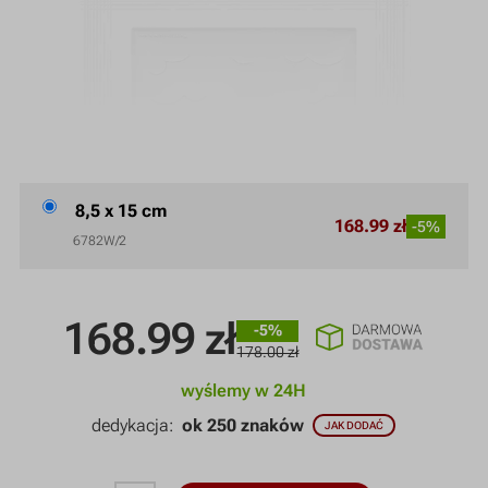
8,5 x 15 cm
168.99 zł
-5%
6782W/2
168.99
zł
-5%
178.00 zł
wyślemy w 24H
dedykacja:
ok 250 znaków
JAK DODAĆ