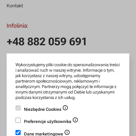
Kontakt
Infolinia:
+48 882 059 691
infolinia czynna: pn.-pt.: 9:00-18:00
Wykorzystujemy pliki cookie do spersonalizowania treści
zamowienia@lanotti.com
i analizować ruch w naszej witrynie. Informacje o tym,
jak korzystasz z naszej witryny, udostępniamy
Pisząc w sprawie swojego zamówienia podaj w tytule
partnerom społecznościowym, reklamowym i
wiadomości numer, który otrzymałeś w potwierdzeniu.
analitycznym. Partnerzy mogą połączyć te informacje z
innymi danymi otrzymanymi od Ciebie lub uzyskanymi
podczas korzystania z ich usług.
Konto bankowe:
Niezbędne Cookies
15 1140 2004 0000 3702 7470 6466
Preferencje użytkownika
BIC/SWIFT: BREXPLPWMBK
Dane marketingowe