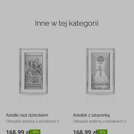
Inne w tej kategorii:
Aniołki nad dzieckiem
Aniołek z latarenką
Obrazek srebrny z aniołkami z
Obrazek srebrny z aniołkiem z
grawerem
grawerem
168.99 zł
168.99 zł
-5%
-5%
8,5 x 15 cm
168.99 zł
-5%
8,5 x 15 cm
168.99 zł
-5%