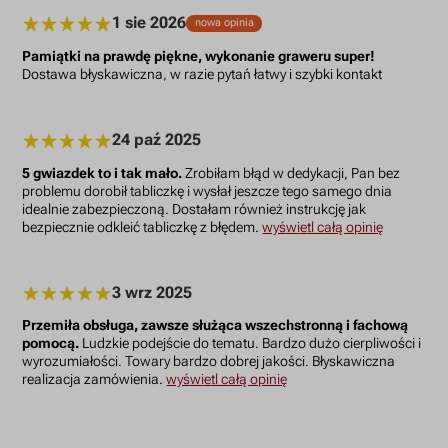
1 sie 2026
nowa opinia
Pamiątki na prawdę piękne, wykonanie graweru super!
Dostawa błyskawiczna, w razie pytań łatwy i szybki kontakt
24 paź 2025
5 gwiazdek to i tak mało.
Zrobiłam błąd w dedykacji, Pan bez
problemu dorobił tabliczkę i wysłał jeszcze tego samego dnia
idealnie zabezpieczoną. Dostałam również instrukcję jak
bezpiecznie odkleić tabliczkę z błędem.
wyświetl całą opinię
3 wrz 2025
Przemiła obsługa, zawsze służąca wszechstronną i fachową
pomocą.
Ludzkie podejście do tematu. Bardzo dużo cierpliwości i
wyrozumiałości. Towary bardzo dobrej jakości. Błyskawiczna
realizacja zamówienia.
wyświetl całą opinię