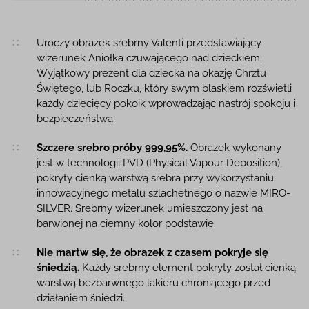
Opis produktu
Uroczy obrazek srebrny Valenti przedstawiający
wizerunek Aniołka czuwającego nad dzieckiem.
Wyjątkowy prezent dla dziecka na okazję Chrztu
Świętego, lub Roczku, który swym blaskiem rozświetli
każdy dziecięcy pokoik wprowadzając nastrój spokoju i
bezpieczeństwa.
Szczere srebro próby 999,95%.
Obrazek wykonany
jest w technologii PVD (Physical Vapour Deposition),
pokryty cienką warstwą srebra przy wykorzystaniu
innowacyjnego metalu szlachetnego o nazwie MIRO-
SILVER. Srebrny wizerunek umieszczony jest na
barwionej na ciemny kolor podstawie.
Nie martw się, że obrazek z czasem pokryje się
śniedzią.
Każdy srebrny element pokryty został cienką
warstwą bezbarwnego lakieru chroniącego przed
działaniem śniedzi.