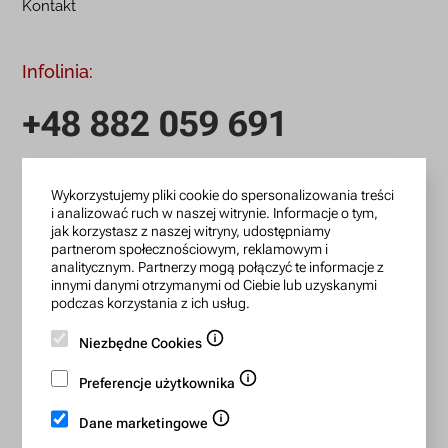
Kontakt
Infolinia:
+48 882 059 691
infolinia czynna: pn.-pt.: 9:00-18:00
Wykorzystujemy pliki cookie do spersonalizowania treści
zamowienia@lanotti.com
i analizować ruch w naszej witrynie. Informacje o tym,
jak korzystasz z naszej witryny, udostępniamy
Pisząc w sprawie swojego zamówienia podaj w tytule
partnerom społecznościowym, reklamowym i
wiadomości numer, który otrzymałeś w potwierdzeniu.
analitycznym. Partnerzy mogą połączyć te informacje z
innymi danymi otrzymanymi od Ciebie lub uzyskanymi
podczas korzystania z ich usług.
Konto bankowe:
Niezbędne Cookies
15 1140 2004 0000 3702 7470 6466
Preferencje użytkownika
BIC/SWIFT: BREXPLPWMBK
Dane marketingowe