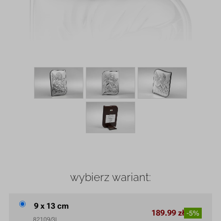
wybierz wariant:
9 x 13 cm
189.99 zł
-5%
82109/3L