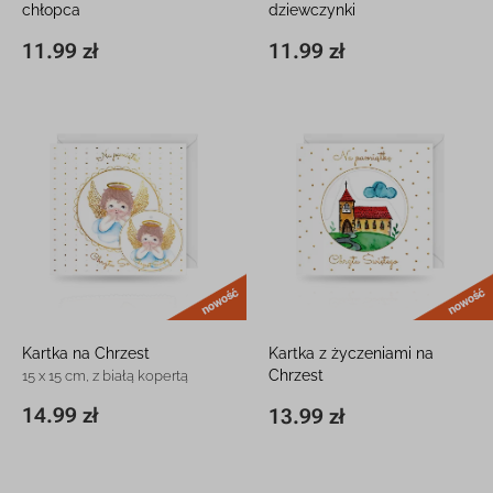
chłopca
dziewczynki
12 x 16 cm, z kieszonką
12 x 16 cm, z kieszonką
11.99 zł
11.99 zł
11,8 x 16,3 cm
11.99 zł
11,8 x 16,3 cm
11.99 zł
nowość
Kartka na Chrzest
Kartka z życzeniami na
Chrzest
15 x 15 cm, z białą kopertą
15 x 15 cm, z białą kopertą
14.99 zł
13.99 zł
15 x 15 cm
14.99 zł
15 x 15 cm
13.99 zł