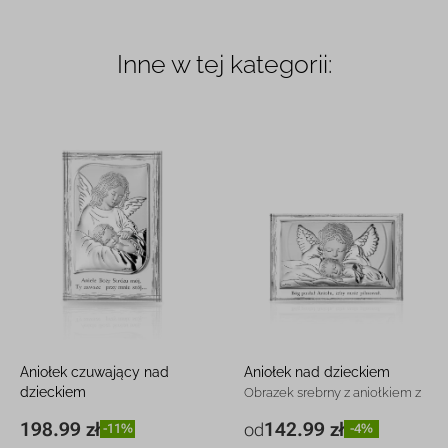
Inne w tej kategorii:
Aniołek czuwający nad
Aniołek nad dzieckiem
dzieckiem
Obrazek srebrny z aniołkiem z
Obraz srebrny na panelu z
grawerem
198.99 zł
142.99 zł
od
-11%
-4%
11,5 x 17,5
198.99
-11%
13,5 x 9 cm
142.99 zł
-4%
grawerem
cm
zł
17,5 x 11,5
214.99 zł
-4%