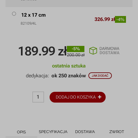
12 x 17 cm
326.99 zł
-4%
82109/4L
189.99
zł
-5%
200.00 zł
ostatnia sztuka
dedykacja:
ok 250 znaków
JAK DODAĆ
DODAJ DO KOSZYKA
SPECYFIKACJA
DOSTAWA
ZWROT
OPIS