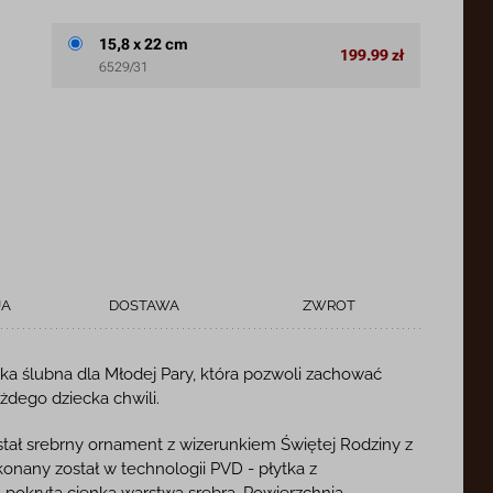
15,8 x 22 cm
199.99 zł
6529/31
JA
DOSTAWA
ZWROT
ka ślubna dla Młodej Pary, która pozwoli zachować
żdego dziecka chwili.
ał srebrny ornament z wizerunkiem Świętej Rodziny z
nany został w technologii PVD - płytka z
okryta cienką warstwą srebra. Powierzchnia