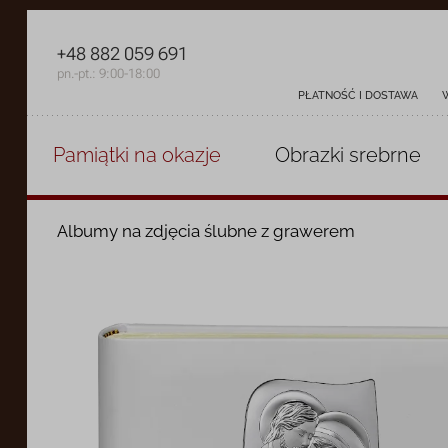
+48 882 059 691
pn.-pt.: 9:00-18:00
PŁATNOŚĆ I DOSTAWA
Pamiątki
na okazje
Obrazki
srebrne
Albumy na zdjęcia ślubne z grawerem