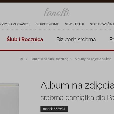
WYSYŁKA ZA GRANICĘ
GRAWEROWANIE
NEWSLETTER
STATUS ZAMÓWI
Ślub i Rocznica
Biżuteria
srebrna
R
Pamiątki na ślub i rocznicę
Albumy na zdjęcia ślubne
Album na zdjęcia
srebrna pamiątka dla P
model:
6529/31