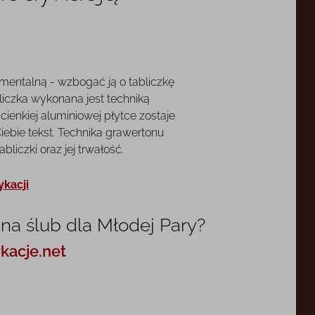
mentalną - wzbogać ją o tabliczkę
liczka wykonana jest techniką
cienkiej aluminiowej płytce zostaje
ebie tekst. Technika grawertonu
liczki oraz jej trwałość.
ykacji
na ślub dla Młodej Pary?
kacje.net