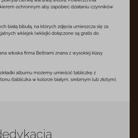
akierem ochronnym aby zapobiec działaniu czynników
ch białą bibułą, na których zdjęcia umieszcza się za
lnych wklejek (wklejki dołączone są gratis do
 włoska firma Beltrami znana z wysokiej klasy
.
 okładki albumu możemy umieścić tabliczkę z
nu (tabliczka w kolorze białym, srebrnym lub złotym).
 dedykacją