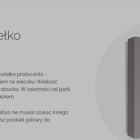
ełko
pudełko producenta -
iem na wieczku. Wielkość
brazka. W zależności od partii
olorem.
 abyś nie musiał szukać innego
esz produkt gotowy do
.