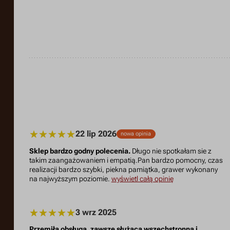
22 lip 2026
nowa opinia
Sklep bardzo godny polecenia.
Długo nie spotkałam sie z
takim zaangażowaniem i empatią.Pan bardzo pomocny, czas
realizacji bardzo szybki, piekna pamiątka, grawer wykonany
na najwyższym poziomie.
wyświetl całą opinię
3 wrz 2025
Przemiła obsługa, zawsze służąca wszechstronną i