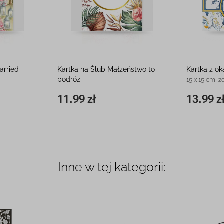
arried
Kartka na Ślub Małżeństwo to
Kartka z ok
podróż
15 x 15 cm, z
12 x 16 cm
13.99 z
11.99 zł
8.99 zł
15 x 15 cm
11,8 x 16,2 cm
11.99 zł
Inne w tej kategorii: