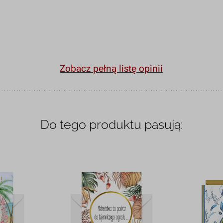
Zobacz pełną listę opinii
Do tego produktu pasują: