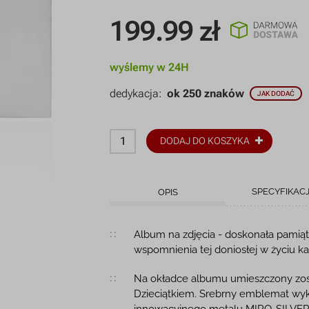
199.99
zł
wyślemy w 24H
dedykacja:
ok 250 znaków
JAK DODAĆ
DODAJ DO KOSZYKA
SPECYFIKAC
OPIS
Opis produktu
Album na zdjęcia - doskonała pamiąt
wspomnienia tej doniosłej w życiu ka
Na okładce albumu umieszczony zost
Dzieciątkiem. Srebrny emblemat wyko
innowacyjnego metalu MIRO-SILVER p