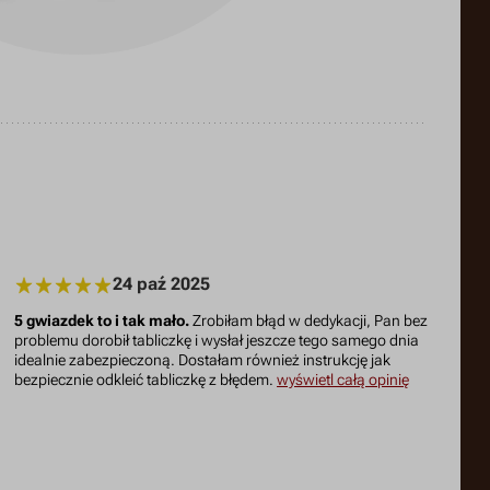
24 paź 2025
5 gwiazdek to i tak mało.
Zrobiłam błąd w dedykacji, Pan bez
problemu dorobił tabliczkę i wysłał jeszcze tego samego dnia
idealnie zabezpieczoną. Dostałam również instrukcję jak
bezpiecznie odkleić tabliczkę z błędem.
wyświetl całą opinię