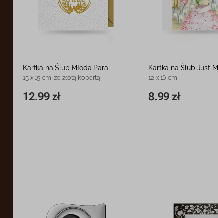
Kartka na Ślub Młoda Para
Kartka na Ślub Just M
15 x 15 cm, ze złotą kopertą
12 x 16 cm
12.99 zł
8.99 zł
15 x 15 cm
12.99 zł
11,8 x 16,3 cm