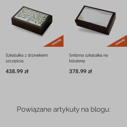
nowość
Szkatułka z drzewkiem
Srebrna szkatułka na
szczęścia
biżuterię
Srebro próby 925 z grawerem
Ze motywem obrączek z
438.99 zł
378.99 zł
12,5 x 20,5 x 5,5 cm
438.99 zł
12 x 20,5 x 5,5 cm
378.99 zł
grawerem
Powiązane artykuły na blogu: