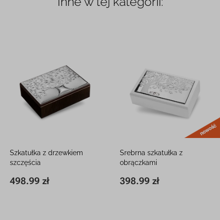
Inne w tej kategorii:
Szkatułka z drzewkiem
Srebrna szkatułka z
szczęścia
obrączkami
Srebro próby 925 z grawerem
Na 25 rocznicę ślubu z
498.99 zł
398.99 zł
14 x 19 x 5 cm
498.99 zł
12 x 20,5 x 5,5 cm
398.99 zł
grawerem