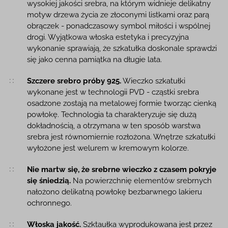
wysokiej jakości srebra, na którym widnieje delikatny
motyw drzewa życia ze złoconymi listkami oraz parą
obrączek - ponadczasowy symbol miłości i wspólnej
drogi. Wyjątkowa włoska estetyka i precyzyjna
wykonanie sprawiają, że szkatułka doskonale sprawdzi
się jako cenna pamiątka na długie lata.
Szczere srebro próby 925.
Wieczko szkatułki
wykonane jest w technologii PVD - cząstki srebra
osadzone zostają na metalowej formie tworząc cienką
powłokę. Technologia ta charakteryzuje się dużą
dokładnością, a otrzymana w ten sposób warstwa
srebra jest równomiernie rozłożona. Wnętrze szkatułki
wyłożone jest welurem w kremowym kolorze.
Nie martw się, że srebrne wieczko z czasem pokryje
się śniedzią.
Na powierzchnię elementów srebrnych
nałożono delikatną powłokę bezbarwnego lakieru
ochronnego.
Włoska jakość.
Szktaułka wyprodukowana jest przez