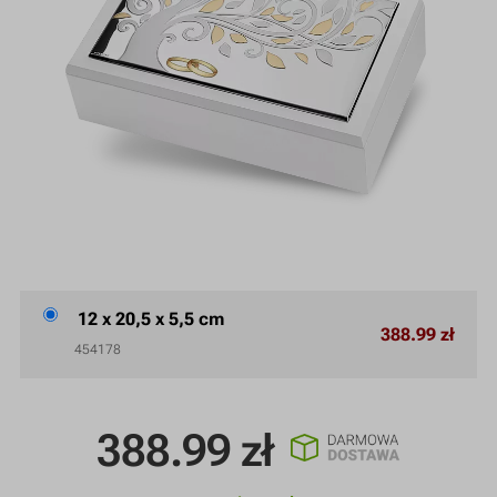
12 x 20,5 x 5,5 cm
388.99 zł
454178
388.99
zł