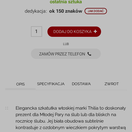
ostatnia sztuka
dedykacja:
ok 150 znaków
JAK DODAĆ
DODAJ DO KOSZYKA
LUB
ZAMÓW PRZEZ TELEFON
SPECYFIKACJA
DOSTAWA
ZWROT
OPIS
Opis produktu
Elegancka szkatułka włoskiej marki Thilia to doskonały
prezent dla Młodej Pary na ślub lub dla bliskch na
rocznicę ślubu. Jej biała obudowa subtelnie
kontrastuje z ozdobnym wieczkiem pokrytym warstwą