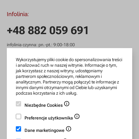
Infolinia:
+48 882 059 691
infolinia czynna: pn.-pt.: 9:00-18:00
zamowienia@lanotti.com
Wykorzystujemy pliki cookie do spersonalizowania treści
i analizować ruch w naszej witrynie. Informacje o tym,
Pisząc w sprawie swojego zamówienia podaj w tytule
jak korzystasz z naszej witryny, udostępniamy
wiadomości numer, który otrzymałeś w potwierdzeniu.
partnerom społecznościowym, reklamowym i
analitycznym. Partnerzy mogą połączyć te informacje z
innymi danymi otrzymanymi od Ciebie lub uzyskanymi
podczas korzystania z ich usług.
Konto bankowe:
Niezbędne Cookies
15 1140 2004 0000 3702 7470 6466
BIC/SWIFT: BREXPLPWMBK
Preferencje użytkownika
Dane marketingowe
Bezpieczne płatności: