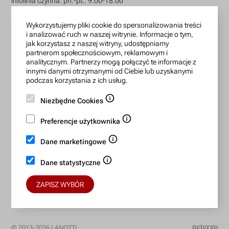
infolinia czynna: pn.-pt.: 9:00-18:00
zamowienia@lanotti.com
Wykorzystujemy pliki cookie do spersonalizowania treści
i analizować ruch w naszej witrynie. Informacje o tym,
Pisząc w sprawie swojego zamówienia podaj w tytule
jak korzystasz z naszej witryny, udostępniamy
wiadomości numer, który otrzymałeś w potwierdzeniu.
partnerom społecznościowym, reklamowym i
analitycznym. Partnerzy mogą połączyć te informacje z
innymi danymi otrzymanymi od Ciebie lub uzyskanymi
podczas korzystania z ich usług.
Konto bankowe:
Niezbędne Cookies
15 1140 2004 0000 3702 7470 6466
BIC/SWIFT: BREXPLPWMBK
Preferencje użytkownika
Dane marketingowe
Bezpieczne płatności:
Dane statystyczne
ZAPISZ WYBÓR
© 2013-2026 LANOTTI