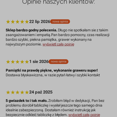
Opinie naszych klientów:
22 lip 2026
nowa opinia
Sklep bardzo godny polecenia.
Długo nie spotkałam sie z takim
zaangażowaniem i empatią.Pan bardzo pomocny, czas realizacji
bardzo szybki, piekna pamiątka, grawer wykonany na
najwyższym poziomie.
wyświetl całą opinię
1 sie 2026
nowa opinia
Pamiątki na prawdę piękne, wykonanie graweru super!
Dostawa błyskawiczna, w razie pytań łatwy i szybki kontakt
24 paź 2025
5 gwiazdek to i tak mało.
Zrobiłam błąd w dedykacji, Pan bez
problemu dorobił tabliczkę i wysłał jeszcze tego samego dnia
idealnie zabezpieczoną. Dostałam również instrukcję jak
bezpiecznie odkleić tabliczkę z błędem.
wyświetl całą opinię