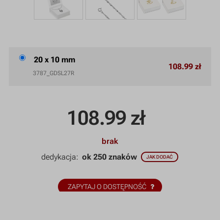
20 x 10 mm
108.99 zł
3787_GDSL27R
108.99
zł
brak
dedykacja:
ok 250 znaków
JAK DODAĆ
ZAPYTAJ O DOSTĘPNOŚĆ