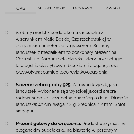
SPECYFIKACJA
DOSTAWA
ZWROT
OPIS
Opis produktu
Srebrny medalik serduszko na łańcuszku z
wizerunkiem Matki Boskiej Częstochowskiej w
eleganckim pudełeczku z grawerem. Srebrny
łańcuszek z medalikiem to doskonały prezent na
Chrzest lub Komunię dla dziecka, który przez długie
lata będzie cieszył swym blaskiem i elegancją oraz
przywoływał pamięć tego wyjątkowego dnia.
Szczere srebro próby 925.
Zarówno krzyżyk, jak i
łańcuszek wykonane są z wysokiej jakości srebra
rodowanego ze szczególną dbałością o detal. Długość
łańcuszka: 42 cm. Waga: 1,2 g. Średnica: 1,2 mm. Splot:
singapur.
Prezent gotowy do wręczenia.
Produkt otrzymasz w
eleganckim pudełeczku na biżuterię w perłowym