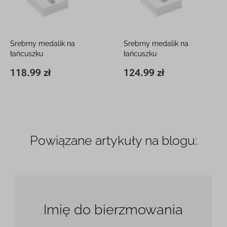
Srebrny medalik na
Srebrny medalik na
łańcuszku
łańcuszku
Matka Boska Częstochowska
Matka Boska Częstochowska
118.99 zł
124.99 zł
20 x 8,5 mm
118.99 zł
19,5 x 13 mm
124.99 zł
Powiązane artykuły na blogu:
Imię do bierzmowania