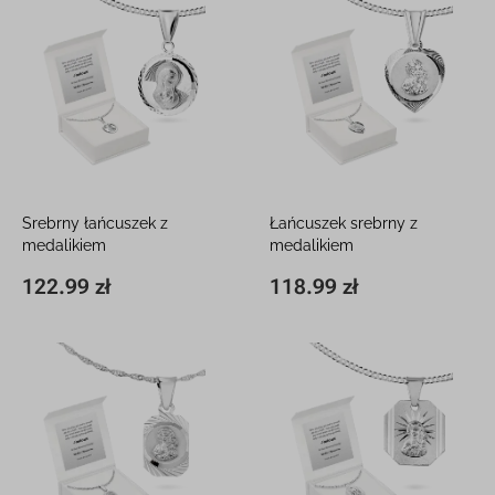
Srebrny łańcuszek z
Łańcuszek srebrny z
medalikiem
medalikiem
W pudełeczku z grawerem
W pudełeczku z grawerem
122.99 zł
118.99 zł
20 x 12 mm
122.99 zł
20 x 10 mm
118.99 zł