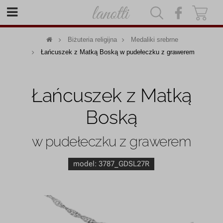
|
|
Biżuteria religijna
Medaliki srebrne
Łańcuszek z Matką Boską w pudełeczku z grawerem
Łańcuszek z Matką
Boską
w pudełeczku z grawerem
model:
3787_GDSL27R