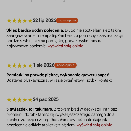
22 lip 2026
nowa opinia
Sklep bardzo godny polecenia.
Długo nie spotkałam sie z takim
zaangażowaniem i empatią.Pan bardzo pomocny, czas realizacji
bardzo szybki, piekna pamiątka, grawer wykonany na
najwyższym poziomie.
wyświetl całą opinię
1 sie 2026
nowa opinia
Pamiątki na prawdę piękne, wykonanie graweru super!
Dostawa błyskawiczna, w razie pytań łatwy i szybki kontakt
24 paź 2025
5 gwiazdek to i tak mało.
Zrobiłam błąd w dedykacji, Pan bez
problemu dorobił tabliczkę i wysłał jeszcze tego samego dnia
idealnie zabezpieczoną. Dostałam również instrukcję jak
bezpiecznie odkleić tabliczkę z błędem.
wyświetl całą opinię