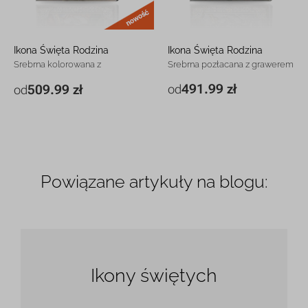
nowość
Ikona Święta Rodzina
Ikona Święta Rodzina
Srebrna kolorowana z
Srebrna pozłacana z grawerem
grawerem
491.99 zł
509.99 zł
od
od
12 x 16 cm
491.99 zł
12 x 16 cm
509.99 zł
16 x 20 cm
678.99 zł
16 x 20 cm
700.99 zł
20 x 26 cm
846.99 zł
20 x 26 cm
889.99 zł
Powiązane artykuły na blogu:
Ikony świętych