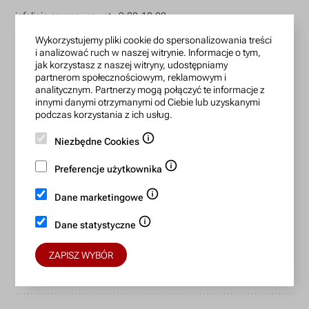
infolinia czynna: pn.-pt.: 9:00-18:00
zamowienia@lanotti.com
Wykorzystujemy pliki cookie do spersonalizowania treści
i analizować ruch w naszej witrynie. Informacje o tym,
jak korzystasz z naszej witryny, udostępniamy
Pisząc w sprawie swojego zamówienia podaj w tytule
partnerom społecznościowym, reklamowym i
wiadomości numer, który otrzymałeś w potwierdzeniu.
analitycznym. Partnerzy mogą połączyć te informacje z
innymi danymi otrzymanymi od Ciebie lub uzyskanymi
podczas korzystania z ich usług.
Konto bankowe:
Niezbędne Cookies
15 1140 2004 0000 3702 7470 6466
Preferencje użytkownika
BIC/SWIFT: BREXPLPWMBK
Dane marketingowe
Bezpieczne płatności:
Dane statystyczne
ZAPISZ WYBÓR