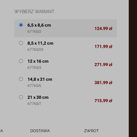
WYBIERZ WARIANT:
6,5 x 8,6 cm
124.99 zł
6776S/2
8,5 x 11,2 cm
171.99 zł
6776S/2X
12 x 16 cm
271.99 zł
6776S/3
14,8 x 21 cm
381.99 zł
6776S/5
21 x 30 cm
715.99 zł
6776S/7
JA
DOSTAWA
ZWROT