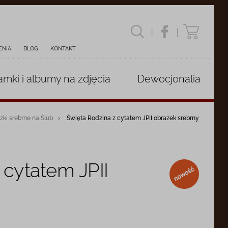
|
|
ENIA
BLOG
KONTAKT
amki i albumy
na zdjęcia
Dewocjonalia
zki srebrne na Ślub
Święta Rodzina z cytatem JPII obrazek srebrny
 cytatem JPII
nowość