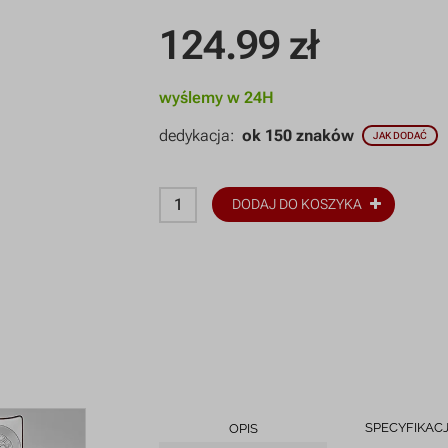
124.99
zł
wyślemy w 24H
dedykacja:
ok 150 znaków
JAK DODAĆ
DODAJ DO KOSZYKA
SPECYFIKAC
OPIS