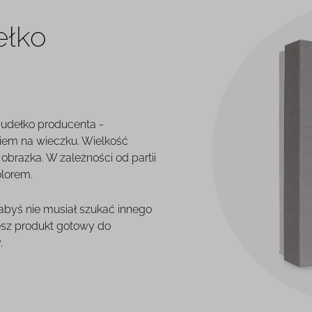
ełko
pudełko producenta -
iem na wieczku. Wielkość
brazka. W zależności od partii
olorem.
 abyś nie musiał szukać innego
esz produkt gotowy do
.