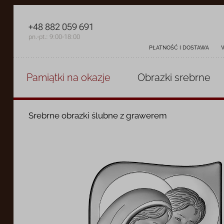
+48 882 059 691
pn.-pt.: 9:00-18:00
PŁATNOŚĆ I DOSTAWA
Pamiątki
na okazje
Obrazki
srebrne
Srebrne obrazki ślubne z grawerem