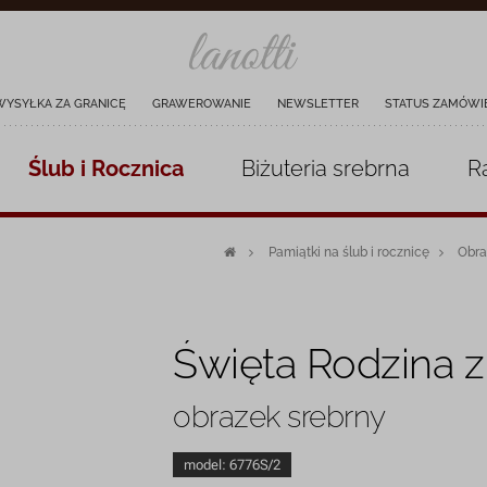
WYSYŁKA ZA GRANICĘ
GRAWEROWANIE
NEWSLETTER
STATUS ZAMÓWI
Ślub i Rocznica
Biżuteria
srebrna
R
Pamiątki na ślub i rocznicę
Obra
Święta Rodzina z
obrazek srebrny
model:
6776S/2