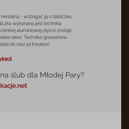
mentalną - wzbogać ją o tabliczkę
liczka wykonana jest techniką
cienkiej aluminiowej płytce zostaje
ebie tekst. Technika grawertonu
liczki oraz jej trwałość.
ykacji
na ślub dla Młodej Pary?
kacje.net