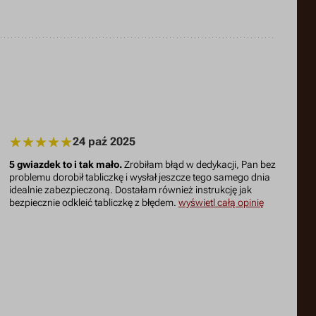
24 paź 2025
5 gwiazdek to i tak mało.
Zrobiłam błąd w dedykacji, Pan bez
problemu dorobił tabliczkę i wysłał jeszcze tego samego dnia
idealnie zabezpieczoną. Dostałam również instrukcję jak
bezpiecznie odkleić tabliczkę z błędem.
wyświetl całą opinię