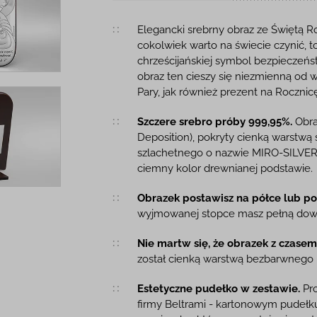
Opis produktu
Elegancki srebrny obraz ze Świętą Ro
cokolwiek warto na świecie czynić, to
chrześcijańskiej symbol bezpieczeńs
obraz ten cieszy się niezmienną od w
Pary, jak również prezent na Rocznic
Szczere srebro próby 999,95%.
Obra
Deposition), pokryty cienką warstwą
szlachetnego o nazwie MIRO-SILVER.
ciemny kolor drewnianej podstawie.
Obrazek postawisz na półce lub pow
wyjmowanej stopce masz pełną dow
Nie martw się, że obrazek z czasem 
został cienką warstwą bezbarwnego l
Estetyczne pudełko w zestawie.
Pro
firmy Beltrami - kartonowym pudeł