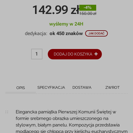
142.99
zł
-4%
150.00 zł
wyślemy w 24H
dedykacja:
ok 450 znaków
JAK DODAĆ
DODAJ DO KOSZYKA
SPECYFIKACJA
DOSTAWA
ZWROT
OPIS
Opis produktu
Elegancka pamiątka Pierwszej Komunii Świętej w
formie srebrnego obrazka umieszczonego na
stylowym, białym panelu. Kompozycja przedstawia
modlącego się chłopca przy kielichu eucharystycznym