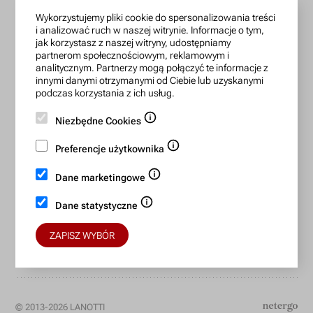
Wykorzystujemy pliki cookie do spersonalizowania treści
zamowienia@lanotti.com
i analizować ruch w naszej witrynie. Informacje o tym,
jak korzystasz z naszej witryny, udostępniamy
Pisząc w sprawie swojego zamówienia podaj w tytule
partnerom społecznościowym, reklamowym i
wiadomości numer, który otrzymałeś w potwierdzeniu.
analitycznym. Partnerzy mogą połączyć te informacje z
innymi danymi otrzymanymi od Ciebie lub uzyskanymi
podczas korzystania z ich usług.
Konto bankowe:
Niezbędne Cookies
15 1140 2004 0000 3702 7470 6466
Preferencje użytkownika
BIC/SWIFT: BREXPLPWMBK
Dane marketingowe
Bezpieczne płatności:
Dane statystyczne
ZAPISZ WYBÓR
© 2013-2026 LANOTTI