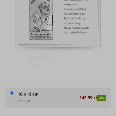
18 x 13 cm
142.99 zł
-4%
6717K/1O