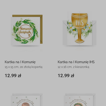
Kartka na I Komunię
Kartka na I Komunię IHS
15 x 15 cm, ze złotą kopertą
12 x 16 cm, z kieszonką
12.99 zł
12.99 zł
15 x 15 cm
12.99 zł
11,8 x 16,3 cm
12.99 zł