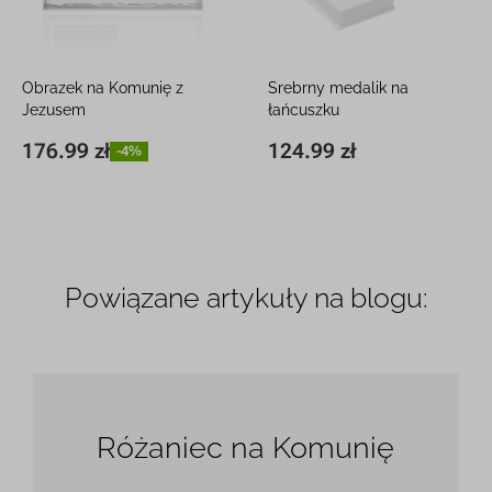
Obrazek na Komunię z
Srebrny medalik na
Jezusem
łańcuszku
Pamiątka komunijna z
Matka Boska Częstochowska z
176.99 zł
124.99 zł
-4%
10,5 x 14 cm
176.99 zł
-4%
19,5 x 13 mm
124.99 zł
modlitwą z grawerem
grawerem
Powiązane artykuły na blogu:
Różaniec na Komunię