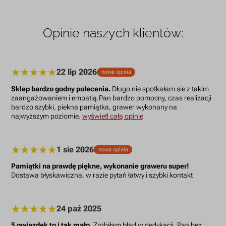
Opinie naszych klientów:
22 lip 2026
nowa opinia
Sklep bardzo godny polecenia.
Długo nie spotkałam sie z takim
zaangażowaniem i empatią.Pan bardzo pomocny, czas realizacji
bardzo szybki, piekna pamiątka, grawer wykonany na
najwyższym poziomie.
wyświetl całą opinię
1 sie 2026
nowa opinia
Pamiątki na prawdę piękne, wykonanie graweru super!
Dostawa błyskawiczna, w razie pytań łatwy i szybki kontakt
24 paź 2025
5 gwiazdek to i tak mało.
Zrobiłam błąd w dedykacji, Pan bez