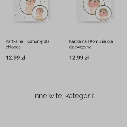
Kartka na I Komunię dla
Kartka na I Komunię dla
chłopca
dziewczynki
15 x 15 cm, z białą kopertą
15 x 15 cm, z białą kopertą
12.99 zł
12.99 zł
15 x 15 cm
12.99 zł
15 x 15 cm
12.99 zł
Inne w tej kategorii: