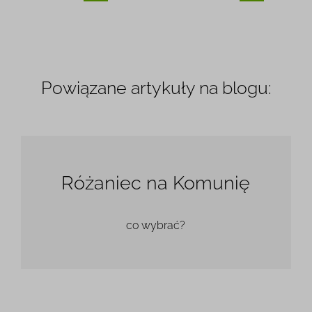
11 x 9,6 cm
142.99 zł
-4%
15,5 x 15 cm
150.99 zł
-5%
15,5 x 14 cm
228.99 zł
-4%
21 x 19,5 cm
236.99 zł
-4%
Powiązane artykuły na blogu:
Różaniec na Komunię
co wybrać?