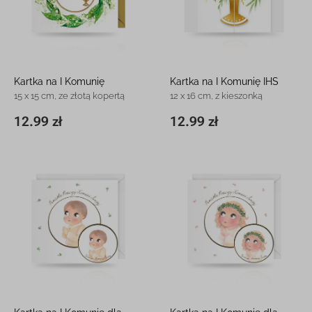
Kartka na I Komunię
Kartka na I Komunię IHS
15 x 15 cm, ze złotą kopertą
12 x 16 cm, z kieszonką
12.99 zł
12.99 zł
15 x 15 cm
12.99 zł
11,8 x 16,3 cm
12.99 zł