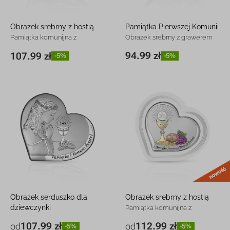
Obrazek srebrny z hostią
Pamiątka Pierwszej Komunii
Pamiątka komunijna z
Obrazek srebrny z grawerem
grawerem
94.99 zł
107.99 zł
-5%
-5%
7,5 x 6,5 cm
94.99 zł
-5%
8 x 7,3 cm
107.99 zł
-5%
Obrazek serduszko dla
Obrazek srebrny z hostią
dziewczynki
Pamiątka komunijna z
Pamiątka komunijna z
grawerem
107.99 zł
112.99 zł
od
od
-5%
-5%
8 x 7,3 cm
107.99 zł
-5%
11,5 x 10 cm
112.99 zł
-5%
grawerem