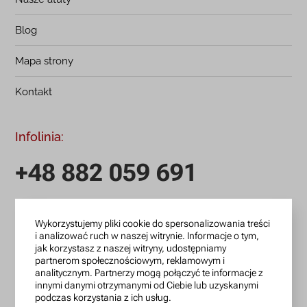
Blog
Mapa strony
Kontakt
Infolinia:
+48 882 059 691
infolinia czynna: pn.-pt.: 9:00-18:00
Wykorzystujemy pliki cookie do spersonalizowania treści
zamowienia@lanotti.com
i analizować ruch w naszej witrynie. Informacje o tym,
jak korzystasz z naszej witryny, udostępniamy
Pisząc w sprawie swojego zamówienia podaj w tytule
partnerom społecznościowym, reklamowym i
wiadomości numer, który otrzymałeś w potwierdzeniu.
analitycznym. Partnerzy mogą połączyć te informacje z
innymi danymi otrzymanymi od Ciebie lub uzyskanymi
podczas korzystania z ich usług.