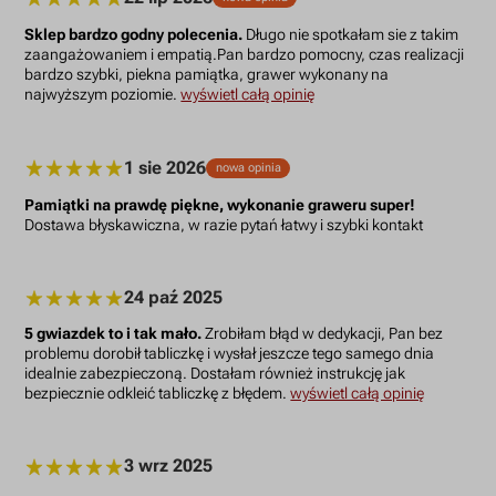
Sklep bardzo godny polecenia.
Długo nie spotkałam sie z takim
zaangażowaniem i empatią.Pan bardzo pomocny, czas realizacji
bardzo szybki, piekna pamiątka, grawer wykonany na
najwyższym poziomie.
wyświetl całą opinię
1 sie 2026
nowa opinia
Pamiątki na prawdę piękne, wykonanie graweru super!
Dostawa błyskawiczna, w razie pytań łatwy i szybki kontakt
24 paź 2025
5 gwiazdek to i tak mało.
Zrobiłam błąd w dedykacji, Pan bez
problemu dorobił tabliczkę i wysłał jeszcze tego samego dnia
idealnie zabezpieczoną. Dostałam również instrukcję jak
bezpiecznie odkleić tabliczkę z błędem.
wyświetl całą opinię
3 wrz 2025