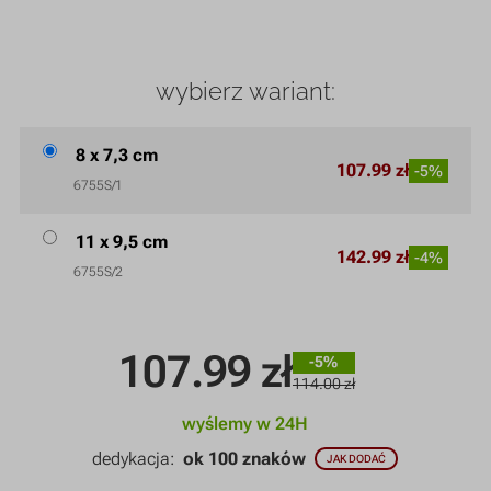
wybierz wariant:
8 x 7,3 cm
107.99 zł
-5%
6755S/1
11 x 9,5 cm
142.99 zł
-4%
6755S/2
107.99
zł
-5%
114.00 zł
wyślemy w 24H
dedykacja:
ok 100 znaków
JAK DODAĆ