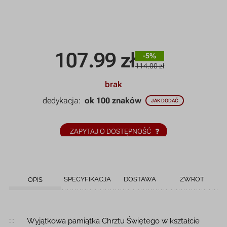
107.99
zł
-5%
114.00 zł
brak
dedykacja:
ok 100 znaków
JAK DODAĆ
ZAPYTAJ O DOSTĘPNOŚĆ
SPECYFIKACJA
DOSTAWA
ZWROT
OPIS
Opis produktu
Wyjątkowa pamiątka Chrztu Świętego w kształcie