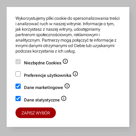
infolinia czynna: pn.-pt.: 9:00-18:00
Wykorzystujemy pliki cookie do spersonalizowania treści
zamowienia@lanotti.com
i analizować ruch w naszej witrynie. Informacje o tym,
jak korzystasz z naszej witryny, udostępniamy
Pisząc w sprawie swojego zamówienia podaj w tytule
partnerom społecznościowym, reklamowym i
wiadomości numer, który otrzymałeś w potwierdzeniu.
analitycznym. Partnerzy mogą połączyć te informacje z
innymi danymi otrzymanymi od Ciebie lub uzyskanymi
podczas korzystania z ich usług.
Konto bankowe:
Niezbędne Cookies
15 1140 2004 0000 3702 7470 6466
Preferencje użytkownika
BIC/SWIFT: BREXPLPWMBK
Dane marketingowe
Bezpieczne płatności:
Dane statystyczne
ZAPISZ WYBÓR