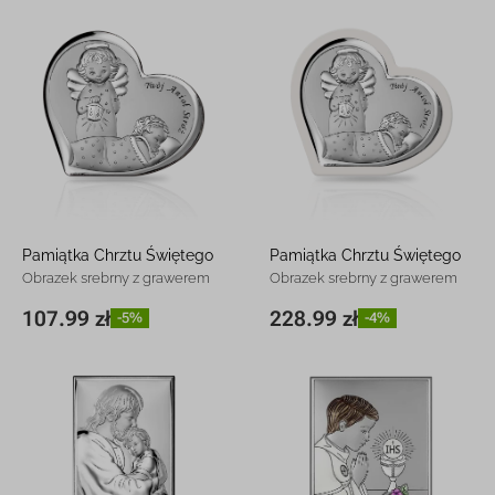
Pamiątka Chrztu Świętego
Pamiątka Chrztu Świętego
Obrazek srebrny z grawerem
Obrazek srebrny z grawerem
107.99 zł
228.99 zł
-5%
-4%
8 x 7,3 cm
107.99 zł
-5%
17,5 x 18,6
228.99 zł
-4%
cm