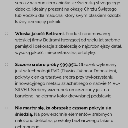
serca z wizerunkiem aniołka ze świeczką strzegącego
dziecko. Idealny prezent na okazję Chrztu Świętego
lub Roczku dla malucha, który swym blaskiem ozdobi
każdy dziecięcy pokoik.
Włoska jakość Beltrami.
Produkt renomowanej
włoskiej firmy Beltrami tworzącej od wielu lat srebrne
pamiątki i dekoracje z dbałością o najdrobniejszy detal,
wysoką jakość i niepowtarzalną estetykę.
Szczere srebro próby 999,95%.
Obrazek wykonany
jest w technologii PVD (Physical Vapour Deposition),
pokryty cienką warstwą srebra przy wykorzystaniu
innowacyjnego metalu szlachetnego o nazwie MIRO-
SILVER. Srebrny wizerunek umieszczony jest na
barwionej na ciemny kolor drewnianej podstawie.
Nie martw się, że obrazek z czasem pokryje się
śniedzią.
Na powierzchnię elementów srebrnych
nałożono delikatną powłokę bezbarwnego lakieru
ochronnego.