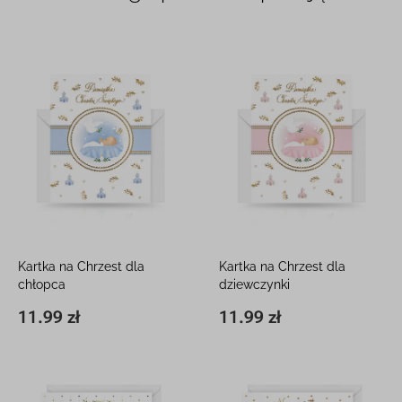
Kartka na Chrzest dla
Kartka na Chrzest dla
chłopca
dziewczynki
12 x 16 cm, z kieszonką
12 x 16 cm, z kieszonką
11.99 zł
11.99 zł
11,8 x 16,3 cm
11.99 zł
11,8 x 16,3 cm
11.99 zł