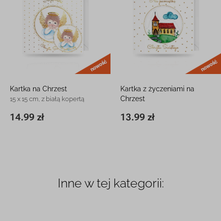
nowość
Kartka na Chrzest
Kartka z życzeniami na
Chrzest
15 x 15 cm, z białą kopertą
15 x 15 cm, z białą kopertą
14.99 zł
13.99 zł
15 x 15 cm
14.99 zł
15 x 15 cm
13.99 zł
Inne w tej kategorii: