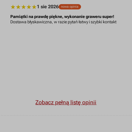
1 sie 2026
nowa opinia
Pamiątki na prawdę piękne, wykonanie graweru super!
Dostawa błyskawiczna, w razie pytań łatwy i szybki kontakt
Zobacz pełną listę opinii