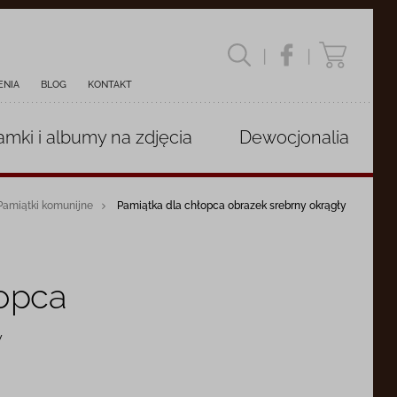
|
|
ENIA
BLOG
KONTAKT
amki i albumy
na zdjęcia
Dewocjonalia
Pamiątki komunijne
Pamiątka dla chłopca obrazek srebrny okrągły
łopca
y