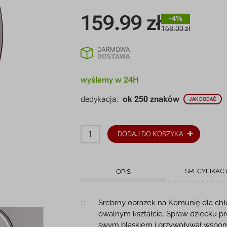
159.99
zł
-4%
168.00 zł
wyślemy w 24H
dedykacja:
ok 250 znaków
JAK DODAĆ
DODAJ DO KOSZYKA
SPECYFIKAC
OPIS
Opis produktu
Srebrny obrazek na Komunię dla chł
owalnym kształcie. Spraw dziecku pre
swym blaskiem i przywoływał wspom