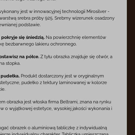
ykonany jest w innowacyjnej technologii Mirosilver -
 warstwą srebra próby 925. Srebrny wizerunek osadzony
rewnianej podstawie.
pokryje się śniedzią.
Na powierzchnię elementów
okę bezbarwnego lakieru ochronnego.
ostawisz na półce.
Z tyłu obrazka znajduje się otwór, a
na stopka.
 pudełka.
Produkt dostarczony jest w oryginalnym
estetyczne, pudełko z tektury laminowanej w kolorze
ie.
 obrazka jest włoska firma Beltrami, znana na rynku
 o wyjątkowej estetyce, wysokiej jakości wykonania i
ać obrazek o aluminiową tabliczkę z indywidualną
bierze indywidualny charakter. Tabliczka umieszczana