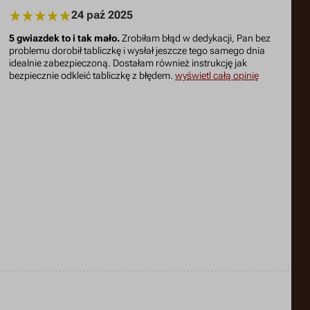
24 paź 2025
5 gwiazdek to i tak mało.
Zrobiłam błąd w dedykacji, Pan bez
problemu dorobił tabliczkę i wysłał jeszcze tego samego dnia
idealnie zabezpieczoną. Dostałam również instrukcję jak
bezpiecznie odkleić tabliczkę z błędem.
wyświetl całą opinię