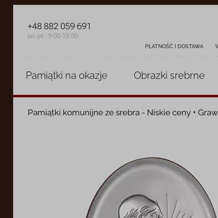
+48 882 059 691
pn.-pt.: 9:00-18:00
PŁATNOŚĆ I DOSTAWA
Pamiątki
na okazje
Obrazki
srebrne
Pamiątki komunijne ze srebra - Niskie ceny + Graw