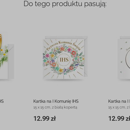
Do tego produktu pasują:
HS
Kartka na I Komunię IHS
Kartka na 
15 x 15 cm, z białą kopertą
15 x 15 cm, z
12.99 zł
12.99 z
12.99 zł
15 x 15 cm
12.99 zł
15 x 15 cm