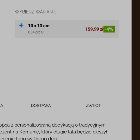
WYBIERZ WARIANT:
10 x 13 cm
159.99 zł
-4%
6342/2 O
JA
DOSTAWA
ZWROT
opca z personalizowaną dedykacją o tradycyjnym
zent na Komunię, który długie lata będzie cieszył
nienie tego ważnego dnia.