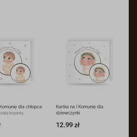
I Komunię dla chłopca
Kartka na I Komunię dla
dziewczynki
 białą kopertą
15 x 15 cm, z białą kopertą
ł
12.99 zł
12.99 zł
15 x 15 cm
12.99 zł