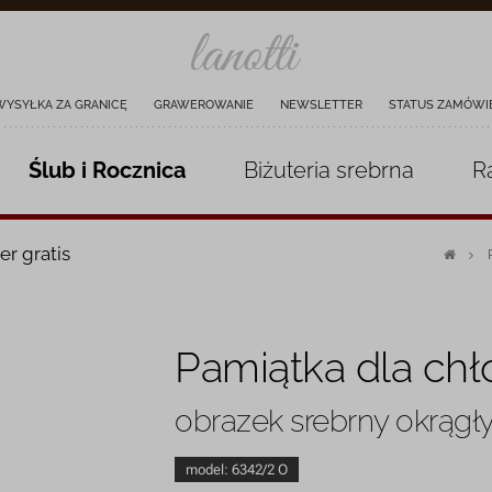
WYSYŁKA ZA GRANICĘ
GRAWEROWANIE
NEWSLETTER
STATUS ZAMÓWI
Ślub i Rocznica
Biżuteria
srebrna
R
er gratis
Pamiątka dla ch
obrazek srebrny okrągł
model:
6342/2 O