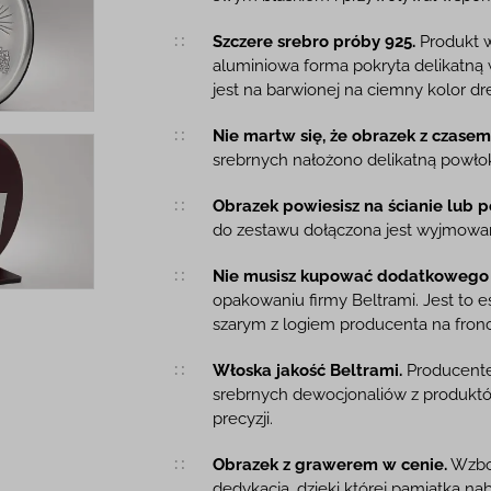
Szczere srebro próby 925.
Produkt w
aluminiowa forma pokryta delikatną
jest na barwionej na ciemny kolor d
Nie martw się, że obrazek z czasem 
srebrnych nałożono delikatną powł
Obrazek powiesisz na ścianie lub p
do zestawu dołączona jest wyjmowa
Nie musisz kupować dodatkowego
opakowaniu firmy Beltrami. Jest to 
szarym z logiem producenta na fronc
Włoska jakość Beltrami.
Producentem
srebrnych dewocjonaliów z produktów
precyzji.
Obrazek z grawerem w cenie.
Wzbog
dedykacją, dzięki której pamiątka na