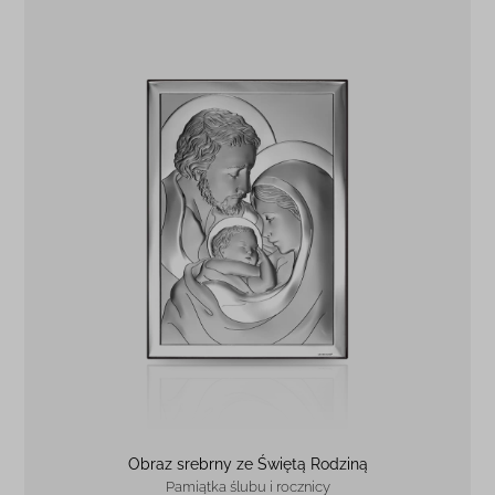
Obraz srebrny ze Świętą Rodziną
Pamiątka ślubu i rocznicy