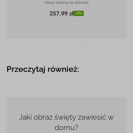
Obraz srebrny na drewnie
257.99 zł
-5%
15 x 23 cm
257.99 zł
-5%
Przeczytaj również:
Jaki obraz święty zawiesić w
domu?