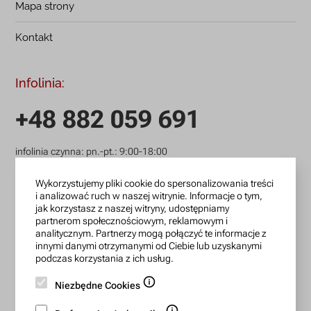
Mapa strony
Kontakt
Infolinia:
+48 882 059 691
infolinia czynna: pn.-pt.: 9:00-18:00
zamowienia@lanotti.com
Wykorzystujemy pliki cookie do spersonalizowania treści
i analizować ruch w naszej witrynie. Informacje o tym,
Pisząc w sprawie swojego zamówienia podaj w tytule
jak korzystasz z naszej witryny, udostępniamy
wiadomości numer, który otrzymałeś w potwierdzeniu.
partnerom społecznościowym, reklamowym i
analitycznym. Partnerzy mogą połączyć te informacje z
innymi danymi otrzymanymi od Ciebie lub uzyskanymi
podczas korzystania z ich usług.
Konto bankowe:
Niezbędne Cookies
15 1140 2004 0000 3702 7470 6466
BIC/SWIFT: BREXPLPWMBK