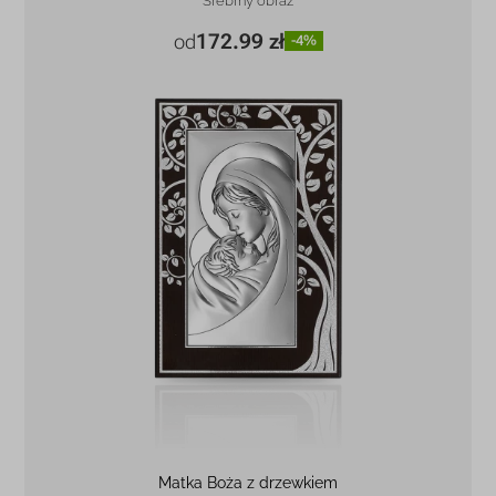
Srebrny obraz
172.99 zł
od
-4%
15 x 9 cm
172.99 zł
-4%
20 x 12 cm
379.99 zł
-5%
26 x 15 cm
580.99 zł
-5%
39 x 19 cm
788.99 zł
-4%
... 3 więcej
Matka Boża z drzewkiem