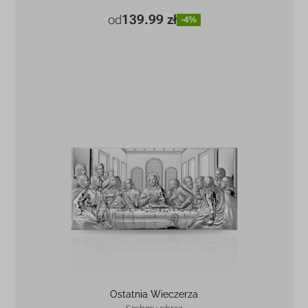
139.99 zł
od
-4%
7 x 11 cm
139.99 zł
-4%
12 x 17 cm
263.99 zł
-5%
17 x 23 cm
446.99 zł
-5%
23 x 32 cm
784.99 zł
-4%
30 x 41 cm
1 266.99 zł
-5%
Ostatnia Wieczerza