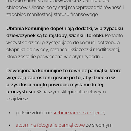
modelu sukienki dla dziewcząt oraz garnituru dla
chłopców. Ujednolicony strój ma wprowadzić równość i
zapobiec manifestacji statusu finansowego.
Ubrania komunijne dopełniają dodatki, w przypadku
dziewczynek są to rajstopy, wianki i torebki.
Ponadto
wszystkie dzieci przystępujące do komunii potrzebują
okapnika do świecy, różańca i książeczki modlitewnej,
która zostanie poświęcona w białym tygodniu.
Dewocjonalia komunijne to również pamiątki, które
wręczają zaproszeni goście po to, aby dziecko w
przyszłości mogło powrócić myślami do tej
uroczystości.
W naszym sklepie internetowym
znajdziesz:
pięknie zdobione
srebrne ramki na zdjęcie
;
album na fotografie pamiątkowe
ze srebrnym