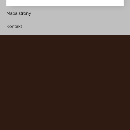
Blog
Mapa strony
Kontakt
Infolinia:
+48 882 059 691
infolinia czynna: pn.-pt.: 9:00-18:00
zamowienia@lanotti.com
Pisząc w sprawie swojego zamówienia podaj w tytule
wiadomości numer, który otrzymałeś w potwierdzeniu.
Konto bankowe: