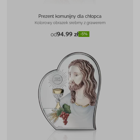
Prezent komunijny dla chłopca
Kolorowy obrazek srebrny z grawerem
94.99 zł
od
-5%
5,8 x 7 cm
94.99 zł
-5%
9 x 11 cm
142.99 zł
-4%
12 x 14,5 cm
214.99 zł
-4%