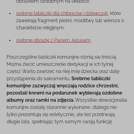
obrazkiem ozdobnym na okładce;
srebrne tabliczki dla chłopców i dziewcząt
, które
zawierają fragment pieśni, modlitwy lub wiersza o
charakterze religijnym;
srebrne obrazki z Panem Jezusem
.
Poszczególne tabliczki komunijne różnią się treścią.
Można zlecić umieszczenie dedykacji w ich tylnej
części. Warto zawrzeć na niej imię dziecka oraz datę
przystąpienia do sakramentu.
Srebrne tabliczki
komunijne zazwyczaj wręczają rodzice chrzestni,
pozostali krewni na podarunek wybierają ozdobne
albumy oraz ramki na zdjęcia.
Wszystkie dewocjonalia
komunijne zostały starannie wykonane, dlatego nie
tylko prezentują się estetycznie, ale też przetrwają
długie lata, spełniając tym samym swoją funkcję.