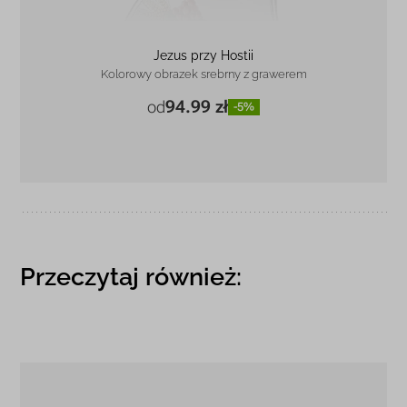
Jezus przy Hostii
Kolorowy obrazek srebrny z grawerem
94.99 zł
od
-5%
5,8 x 7 cm
94.99 zł
-5%
9 x 11 cm
142.99 zł
-4%
Przeczytaj również: