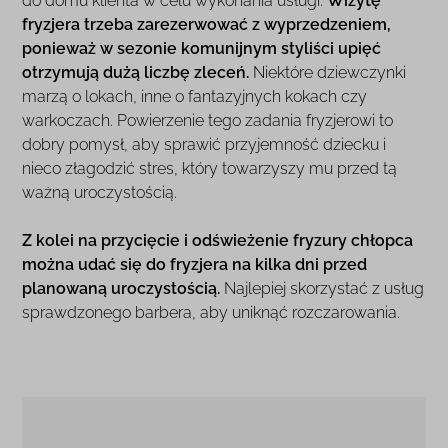
do domu klienta w celu wykonania usługi.
Wizytę
fryzjera trzeba zarezerwować z wyprzedzeniem,
ponieważ w sezonie komunijnym styliści upięć
otrzymują dużą liczbę zleceń.
Niektóre dziewczynki
marzą o lokach, inne o fantazyjnych kokach czy
warkoczach. Powierzenie tego zadania fryzjerowi to
dobry pomysł, aby sprawić przyjemność dziecku i
nieco złagodzić stres, który towarzyszy mu przed tą
ważną uroczystością.
Z kolei na przycięcie i odświeżenie fryzury chłopca
można udać się do fryzjera na kilka dni przed
planowaną uroczystością.
Najlepiej skorzystać z usług
sprawdzonego barbera, aby uniknąć rozczarowania.