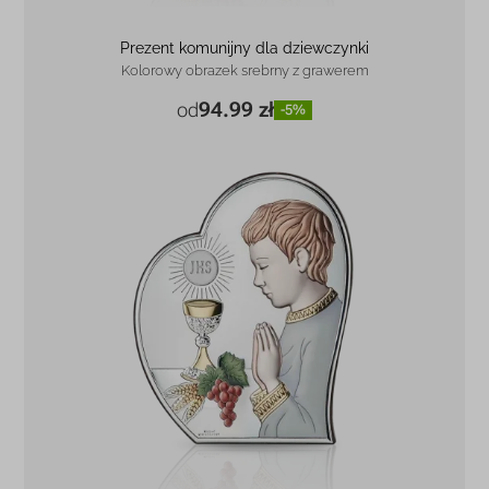
Prezent komunijny dla dziewczynki
Kolorowy obrazek srebrny z grawerem
94.99 zł
od
-5%
5,8 x 7 cm
94.99 zł
-5%
9 x 11 cm
142.99 zł
-4%
12 x 14,5 cm
214.99 zł
-4%