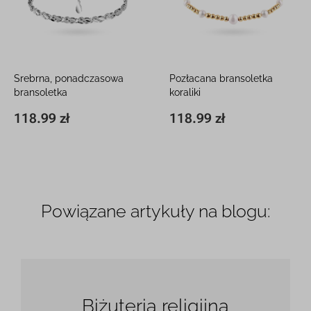
Srebrna, ponadczasowa
Pozłacana bransoletka
bransoletka
koraliki
Srebro 925, dł. 200 mm, 4,4 g
Srebro 925 pozłacane, dł. 90-
118.99 zł
118.99 zł
200 x 3,5 mm
118.99 zł
160 x 5,9 mm
118.99 zł
160 mm, 4,1 g
Powiązane artykuły na blogu:
Biżuteria religijna