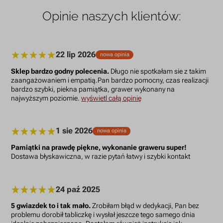
Opinie naszych klientów:
22 lip 2026
nowa opinia
Sklep bardzo godny polecenia.
Długo nie spotkałam sie z takim
zaangażowaniem i empatią.Pan bardzo pomocny, czas realizacji
bardzo szybki, piekna pamiątka, grawer wykonany na
najwyższym poziomie.
wyświetl całą opinię
1 sie 2026
nowa opinia
Pamiątki na prawdę piękne, wykonanie graweru super!
Dostawa błyskawiczna, w razie pytań łatwy i szybki kontakt
24 paź 2025
5 gwiazdek to i tak mało.
Zrobiłam błąd w dedykacji, Pan bez
problemu dorobił tabliczkę i wysłał jeszcze tego samego dnia