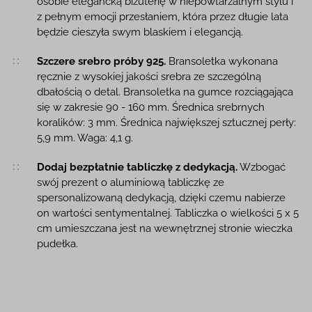
osobie elegancką biżuterię w niepowtarzalnym stylu i
z pełnym emocji przesłaniem, która przez długie lata
będzie cieszyła swym blaskiem i elegancją.
Szczere srebro próby 925.
Bransoletka wykonana
ręcznie z wysokiej jakości srebra ze szczególną
dbałością o detal. Bransoletka na gumce rozciągająca
się w zakresie 90 - 160 mm. Średnica srebrnych
koralików: 3 mm. Średnica największej sztucznej perły:
5,9 mm. Waga: 4,1 g.
Dodaj bezpłatnie tabliczkę z dedykacją.
Wzbogać
swój prezent o aluminiową tabliczkę ze
spersonalizowaną dedykacją, dzięki czemu nabierze
on wartości sentymentalnej. Tabliczka o wielkości 5 x 5
cm umieszczana jest na wewnętrznej stronie wieczka
pudełka.