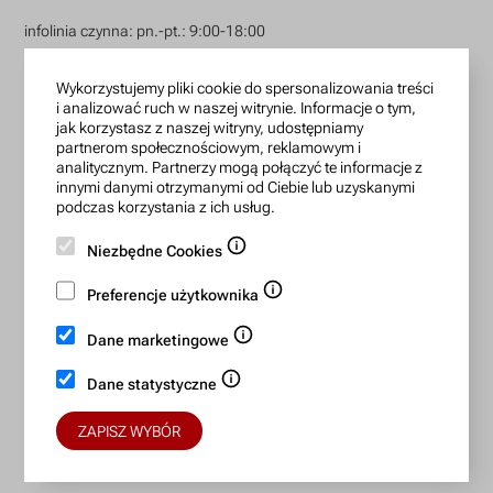
infolinia czynna: pn.-pt.: 9:00-18:00
zamowienia@lanotti.com
Wykorzystujemy pliki cookie do spersonalizowania treści
i analizować ruch w naszej witrynie. Informacje o tym,
Pisząc w sprawie swojego zamówienia podaj w tytule
jak korzystasz z naszej witryny, udostępniamy
wiadomości numer, który otrzymałeś w potwierdzeniu.
partnerom społecznościowym, reklamowym i
analitycznym. Partnerzy mogą połączyć te informacje z
innymi danymi otrzymanymi od Ciebie lub uzyskanymi
Konto bankowe:
podczas korzystania z ich usług.
15 1140 2004 0000 3702 7470 6466
Niezbędne Cookies
BIC/SWIFT: BREXPLPWMBK
Preferencje użytkownika
Dane marketingowe
Bezpieczne płatności:
Dane statystyczne
ZAPISZ WYBÓR