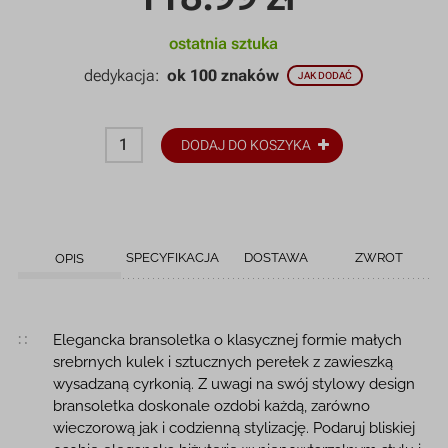
ostatnia sztuka
dedykacja:
ok 100 znaków
JAK DODAĆ
DODAJ DO KOSZYKA
SPECYFIKACJA
DOSTAWA
ZWROT
OPIS
Opis produktu
Elegancka bransoletka o klasycznej formie małych
srebrnych kulek i sztucznych perełek z zawieszką
wysadzaną cyrkonią. Z uwagi na swój stylowy design
bransoletka doskonale ozdobi każdą, zarówno
wieczorową jak i codzienną stylizację. Podaruj bliskiej