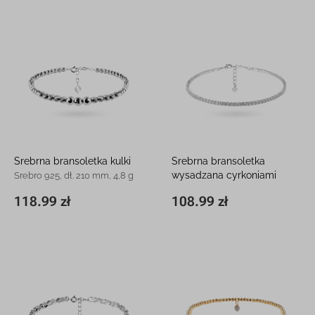
Srebrna bransoletka kulki
Srebrna bransoletka
wysadzana cyrkoniami
Srebro 925, dł. 210 mm, 4,8 g
Srebro 925, dł. 220 mm, 3,8 g
118.99 zł
108.99 zł
210 x 4,9 mm
118.99 zł
220 x 2 mm
108.99 zł