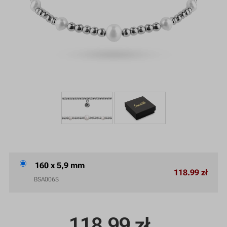
160 x 5,9 mm
118.99 zł
BSA006S
118.99
zł