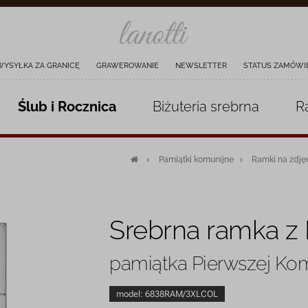
WYSYŁKA ZA GRANICĘ
GRAWEROWANIE
NEWSLETTER
STATUS ZAMÓWI
Ślub i Rocznica
Biżuteria
srebrna
R
Pamiątki komunijne
Ramki na zdję
Srebrna ramka z 
pamiątka Pierwszej Ko
model:
6838RAM/3XLCOL