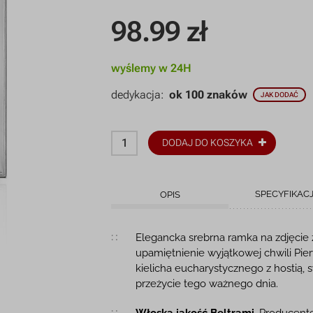
98.99
zł
wyślemy w 24H
dedykacja:
ok 100 znaków
JAK DODAĆ
DODAJ DO KOSZYKA
SPECYFIKAC
OPIS
Opis produktu
Elegancka srebrna ramka na zdjęcie
upamiętnienie wyjątkowej chwili Pi
kielicha eucharystycznego z hostią,
przeżycie tego ważnego dnia.
Włoska jakość Beltrami.
Producentem