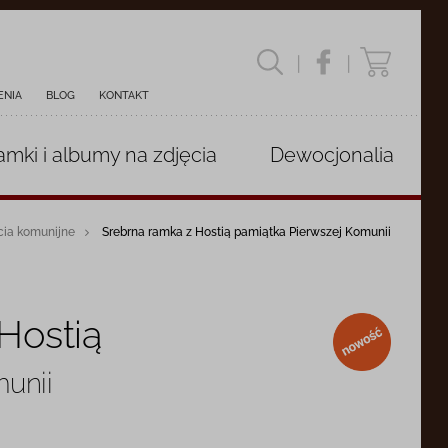
|
|
ENIA
BLOG
KONTAKT
amki i albumy
na zdjęcia
Dewocjonalia
cia komunijne
Srebrna ramka z Hostią pamiątka Pierwszej Komunii
Hostią
nowość
munii