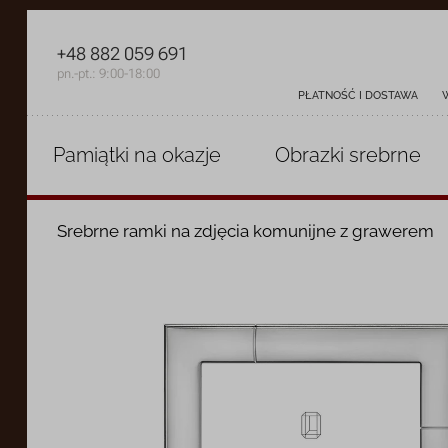
+48 882 059 691
pn.-pt.: 9:00-18:00
PŁATNOŚĆ I DOSTAWA
Pamiątki
na okazje
Obrazki
srebrne
Srebrne ramki na zdjęcia komunijne z grawerem