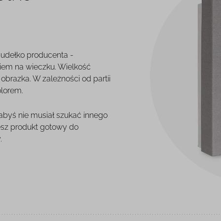
pudełko producenta -
iem na wieczku. Wielkość
brazka. W zależności od partii
olorem.
 abyś nie musiał szukać innego
esz produkt gotowy do
.