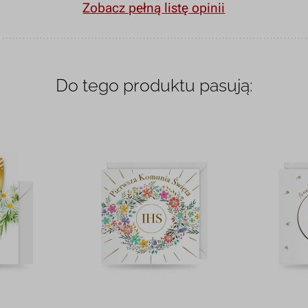
Zobacz pełną listę opinii
Do tego produktu pasują: