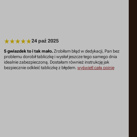
24 paź 2025
5 gwiazdek to i tak mało.
Zrobiłam błąd w dedykacji, Pan bez
problemu dorobił tabliczkę i wysłał jeszcze tego samego dnia
idealnie zabezpieczoną. Dostałam również instrukcję jak
bezpiecznie odkleić tabliczkę z błędem.
wyświetl całą opinię