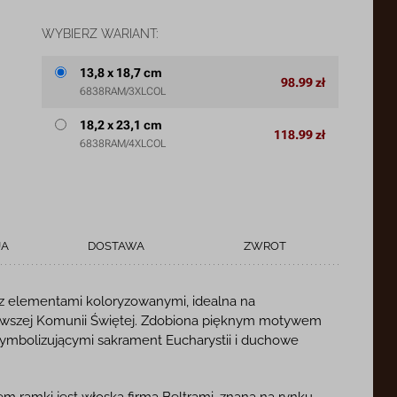
WYBIERZ WARIANT:
13,8 x 18,7 cm
98.99 zł
6838RAM/3XLCOL
18,2 x 23,1 cm
118.99 zł
6838RAM/4XLCOL
JA
DOSTAWA
ZWROT
 z elementami koloryzowanymi, idealna na
erwszej Komunii Świętej. Zdobiona pięknym motywem
 symbolizującymi sakrament Eucharystii i duchowe
 ramki jest włoska firma Beltrami, znana na rynku