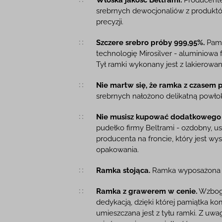
srebrnych dewocjonaliów z produktów
precyzji.
Szczere srebro próby 999,95%.
Pami
technologię Mirosilver - aluminiowa 
Tył ramki wykonany jest z lakierowa
Nie martw się, że ramka z czasem po
srebrnych nałożono delikatną powł
Nie musisz kupować dodatkowego
pudełko firmy Beltrami - ozdobny, u
producenta na froncie, który jest wy
opakowania.
Ramka stojąca.
Ramka wyposażona w
Ramka z grawerem w cenie.
Wzboga
dedykacją, dzięki której pamiątka ko
umieszczana jest z tyłu ramki. Z uw