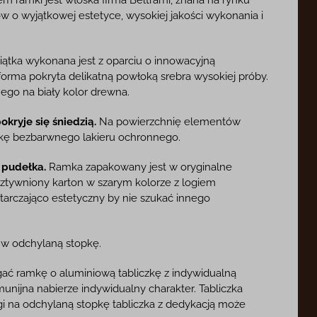
 o wyjątkowej estetyce, wysokiej jakości wykonania i
ątka wykonana jest z oparciu o innowacyjną
forma pokryta delikatną powłoką srebra wysokiej próby.
nego na biały kolor drewna.
kryje się śniedzią.
Na powierzchnię elementów
okę bezbarwnego lakieru ochronnego.
 pudełka.
Ramka zapakowany jest w oryginalne
sztywniony karton w szarym kolorze z logiem
starczająco estetyczny by nie szukać innego
 odchylaną stopkę.
ć ramkę o aluminiową tabliczkę z indywidualną
munijna nabierze indywidualny charakter. Tabliczka
agi na odchylaną stopkę tabliczka z dedykacją może