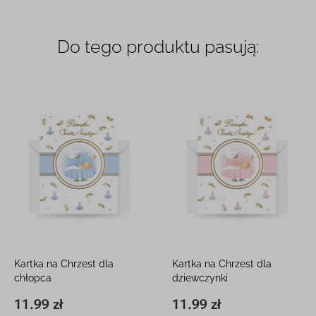
Do tego produktu pasują:
Kartka na Chrzest dla
Kartka na Chrzest dla
chłopca
dziewczynki
12 x 16 cm, z kieszonką
12 x 16 cm, z kieszonką
11.99 zł
11.99 zł
11,8 x 16,3 cm
11.99 zł
11,8 x 16,3 cm
11.99 zł