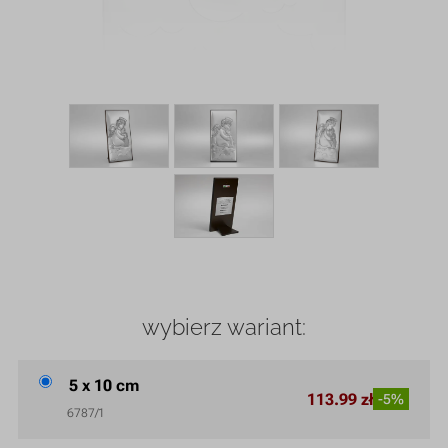
wybierz wariant:
5 x 10 cm
113.99 zł
-5%
6787/1