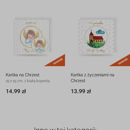
nowość
Kartka na Chrzest
Kartka z życzeniami na
Chrzest
15 x 15 cm, z białą kopertą
15 x 15 cm, z białą kopertą
14.99 zł
13.99 zł
15 x 15 cm
14.99 zł
15 x 15 cm
13.99 zł