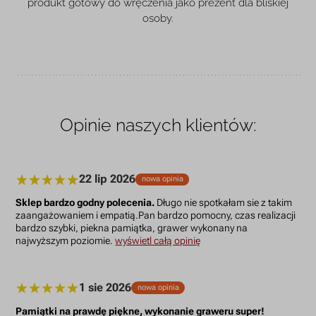
produkt gotowy do wręczenia jako prezent dla bliskiej
osoby.
Opinie naszych klientów:
22 lip 2026
nowa opinia
Sklep bardzo godny polecenia.
Długo nie spotkałam sie z takim
zaangażowaniem i empatią.Pan bardzo pomocny, czas realizacji
bardzo szybki, piekna pamiątka, grawer wykonany na
najwyższym poziomie.
wyświetl całą opinię
1 sie 2026
nowa opinia
Pamiątki na prawdę piękne, wykonanie graweru super!