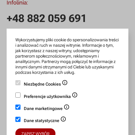
Infolinia:
+48 882 059 691
infolinia czynna: pn.-pt.: 9:00-18:00
Wykorzystujemy pliki cookie do spersonalizowania treści
zamowienia@lanotti.com
i analizować ruch w naszej witrynie. Informacje o tym,
jak korzystasz z naszej witryny, udostępniamy
Pisząc w sprawie swojego zamówienia podaj w tytule
partnerom społecznościowym, reklamowym i
wiadomości numer, który otrzymałeś w potwierdzeniu.
analitycznym. Partnerzy mogą połączyć te informacje z
innymi danymi otrzymanymi od Ciebie lub uzyskanymi
podczas korzystania z ich usług.
Konto bankowe:
Niezbędne Cookies
15 1140 2004 0000 3702 7470 6466
Preferencje użytkownika
BIC/SWIFT: BREXPLPWMBK
Dane marketingowe
Bezpieczne płatności:
Dane statystyczne
ZAPISZ WYBÓR