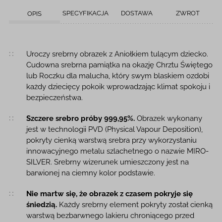
SPECYFIKACJA
DOSTAWA
ZWROT
OPIS
Opis produktu
Uroczy srebrny obrazek z Aniołkiem tulącym dziecko.
Cudowna srebrna pamiątka na okazję Chrztu Świętego
lub Roczku dla malucha, który swym blaskiem ozdobi
każdy dziecięcy pokoik wprowadzając klimat spokoju i
bezpieczeństwa.
Szczere srebro próby 999,95%.
Obrazek wykonany
jest w technologii PVD (Physical Vapour Deposition),
pokryty cienką warstwą srebra przy wykorzystaniu
innowacyjnego metalu szlachetnego o nazwie MIRO-
SILVER. Srebrny wizerunek umieszczony jest na
barwionej na ciemny kolor podstawie.
Nie martw się, że obrazek z czasem pokryje się
śniedzią.
Każdy srebrny element pokryty został cienką
warstwą bezbarwnego lakieru chroniącego przed