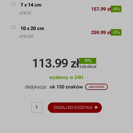
7 x 14 cm
157.99 zł
-4%
6787/2
10 x 20 cm
259.99 zł
-5%
6787/2X
113.99
zł
-5%
120.00 zł
wyślemy w 24H
dedykacja:
ok 150 znaków
JAK DODAĆ
DODAJ DO KOSZYKA