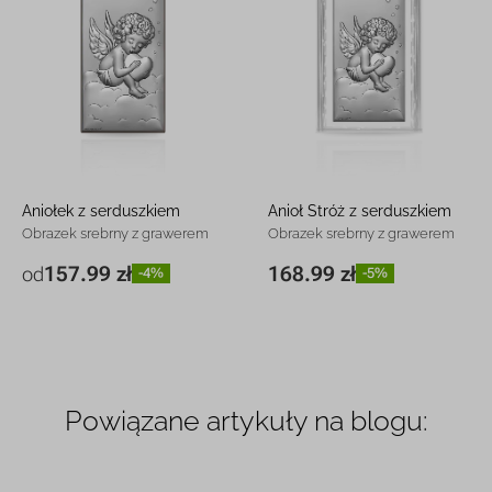
Aniołek z serduszkiem
Anioł Stróż z serduszkiem
Obrazek srebrny z grawerem
Obrazek srebrny z grawerem
157.99 zł
168.99 zł
od
-4%
-5%
7 x 14 cm
157.99 zł
-4%
8,5 x 15 cm
168.99 zł
-5%
10 x 20 cm
259.99 zł
-5%
Powiązane artykuły na blogu: