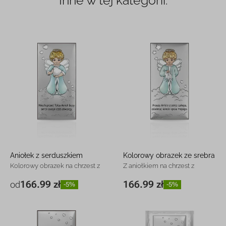
Inne w tej kategorii:
Aniołek z serduszkiem
Kolorowy obrazek ze srebra
Kolorowy obrazek na chrzest z
Z aniołkiem na chrzest z
grawerem
grawerem
166.99 zł
166.99 zł
od
-5%
-5%
7 x 14 cm
166.99 zł
-5%
7 x 14 cm
166.99 zł
-5%
10 x 20 cm
252.99 zł
-4%