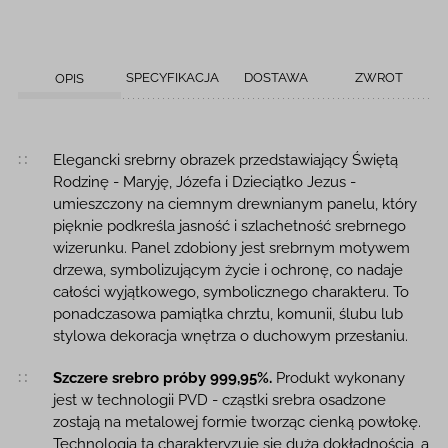
SPECYFIKACJA
DOSTAWA
ZWROT
OPIS
Opis produktu
Elegancki srebrny obrazek przedstawiający Świętą
Rodzinę - Maryję, Józefa i Dzieciątko Jezus -
umieszczony na ciemnym drewnianym panelu, który
pięknie podkreśla jasność i szlachetność srebrnego
wizerunku. Panel zdobiony jest srebrnym motywem
drzewa, symbolizującym życie i ochronę, co nadaje
całości wyjątkowego, symbolicznego charakteru. To
ponadczasowa pamiątka chrztu, komunii, ślubu lub
stylowa dekoracja wnętrza o duchowym przesłaniu.
Szczere srebro próby 999,95%.
Produkt wykonany
jest w technologii PVD - cząstki srebra osadzone
zostają na metalowej formie tworząc cienką powłokę.
Technologia ta charakteryzuje się dużą dokładnością, a