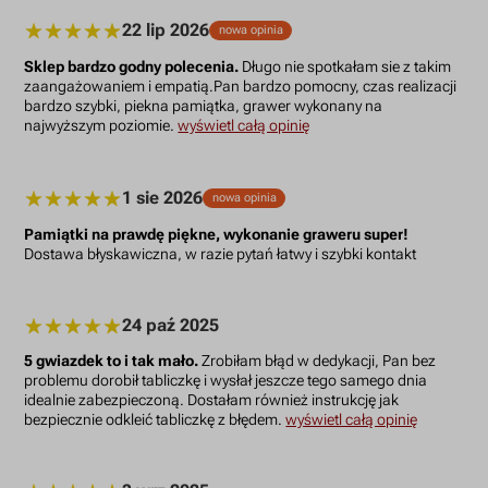
22 lip 2026
nowa opinia
Sklep bardzo godny polecenia.
Długo nie spotkałam sie z takim
zaangażowaniem i empatią.Pan bardzo pomocny, czas realizacji
bardzo szybki, piekna pamiątka, grawer wykonany na
najwyższym poziomie.
wyświetl całą opinię
1 sie 2026
nowa opinia
Pamiątki na prawdę piękne, wykonanie graweru super!
Dostawa błyskawiczna, w razie pytań łatwy i szybki kontakt
24 paź 2025
5 gwiazdek to i tak mało.
Zrobiłam błąd w dedykacji, Pan bez
problemu dorobił tabliczkę i wysłał jeszcze tego samego dnia
idealnie zabezpieczoną. Dostałam również instrukcję jak
bezpiecznie odkleić tabliczkę z błędem.
wyświetl całą opinię