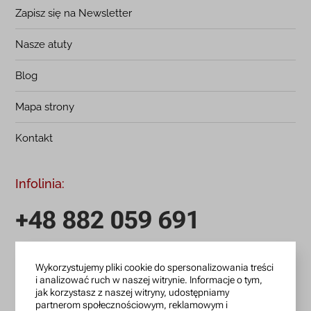
Zapisz się na Newsletter
Nasze atuty
Blog
Mapa strony
Kontakt
Infolinia:
+48 882 059 691
infolinia czynna: pn.-pt.: 9:00-18:00
Wykorzystujemy pliki cookie do spersonalizowania treści
zamowienia@lanotti.com
i analizować ruch w naszej witrynie. Informacje o tym,
jak korzystasz z naszej witryny, udostępniamy
Pisząc w sprawie swojego zamówienia podaj w tytule
partnerom społecznościowym, reklamowym i