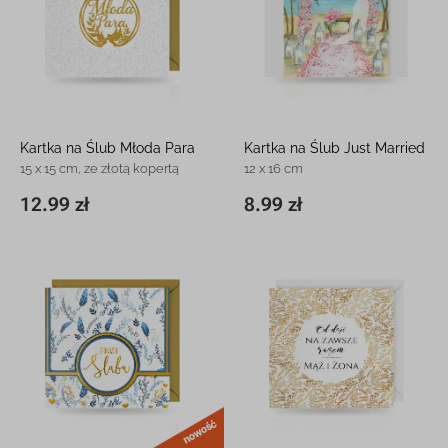
Kartka na Ślub Młoda Para
Kartka na Ślub Just Married
15 x 15 cm, ze złotą kopertą
12 x 16 cm
12.99 zł
8.99 zł
15 x 15 cm
12.99 zł
11,8 x 16,3 cm
8.99 zł
nowość