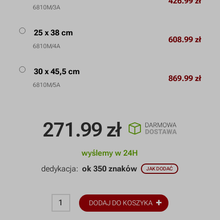
426.99 zł
6810M/3A
25 x 38 cm
608.99 zł
6810M/4A
30 x 45,5 cm
869.99 zł
6810M/5A
271.99
zł
wyślemy w 24H
dedykacja:
ok 350 znaków
JAK DODAĆ
DODAJ DO KOSZYKA