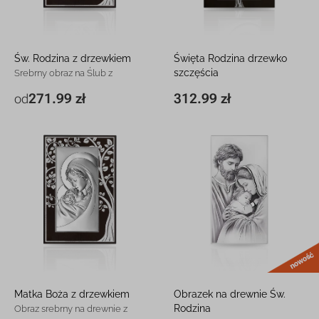
Św. Rodzina z drzewkiem
Święta Rodzina drzewko
szczęścia
Srebrny obraz na Ślub z
grawerem
Obraz srebrny na Ślub z
271.99 zł
312.99 zł
od
15 x 23 cm
271.99 zł
16 x 25 cm
312.99 zł
grawerem
20 x 30,4 cm
426.99 zł
31 x 46,5 cm
869.99 zł
Matka Boża z drzewkiem
Obrazek na drewnie Św.
Rodzina
Obraz srebrny na drewnie z