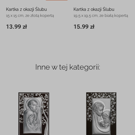
Kartka z okazji Ślubu
Kartka z okazji Ślubu
15 x 15 cm, ze złotą kopertą
19,5 x 19,5 cm, ze białą kopertą
13.99 zł
15.99 zł
15 x 15 cm
13.99 zł
19,5 x 19,5 cm
15.99 zł
Inne w tej kategorii: