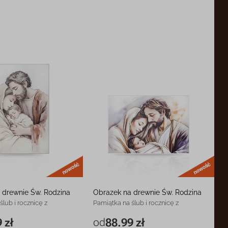
nowość
now
 drewnie Św. Rodzina
Obrazek na drewnie Św. Rodzina
ślub i rocznicę z
Pamiątka na ślub i rocznicę z
grawerem
 zł
od
88.99 zł
84.99 zł
11 x 7 cm
88.99 zł