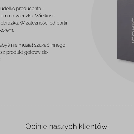
pudełko producenta -
iem na wieczku. Wielkość
brazka. W zależności od partii
olorem.
 abyś nie musiał szukać innego
esz produkt gotowy do
.
Opinie naszych klientów: