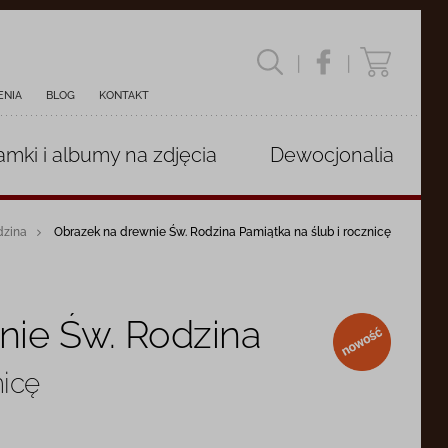
|
|
ENIA
BLOG
KONTAKT
amki i albumy
na zdjęcia
Dewocjonalia
dzina
Obrazek na drewnie Św. Rodzina Pamiątka na ślub i rocznicę
nie Św. Rodzina
nowość
nicę