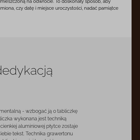
umieszczoną na odwrocie. To doskonały sposób, aby
imiona, czy datę i miejsce uroczystości, nadać pamiątce
 dedykacją
mentalną - wzbogać ją o tabliczkę
liczka wykonana jest techniką
cienkiej aluminiowej płytce zostaje
ebie tekst. Technika grawertonu