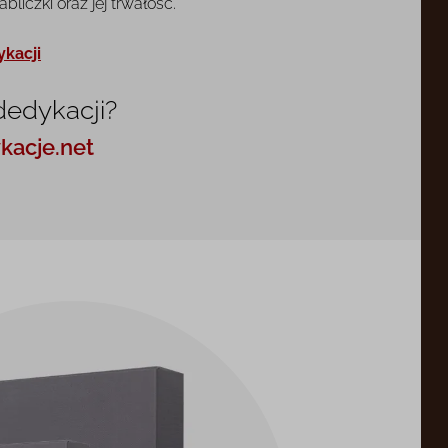
liczki oraz jej trwałość.
ykacji
dedykacji?
kacje.net