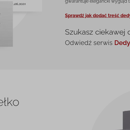
gwarantuje elegancki wygląd tab
Sprawdź jak dodać treść ded
Szukasz ciekawej 
Odwiedź serwis
Dedy
ełko