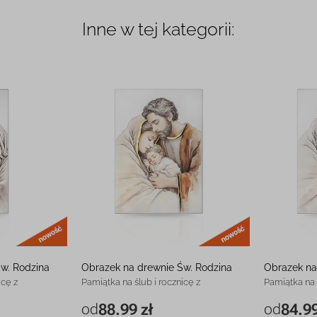
Inne w tej kategorii:
nowość
nowość
w. Rodzina
Obrazek na drewnie Św. Rodzina
Obrazek na
icę z
Pamiątka na ślub i rocznicę z
Pamiątka na 
grawerem
grawerem
od
88.99 zł
od
84.99
88.99 zł
7 x 11 cm
88.99 zł
7 x 11 cm