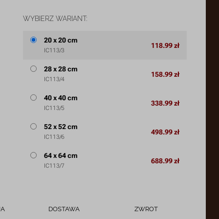
WYBIERZ WARIANT:
20 x 20 cm
118.99 zł
IC113/3
28 x 28 cm
158.99 zł
IC113/4
40 x 40 cm
338.99 zł
IC113/5
52 x 52 cm
498.99 zł
IC113/6
64 x 64 cm
688.99 zł
IC113/7
JA
DOSTAWA
ZWROT