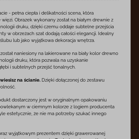
e - pełna ciepła i delikatności scena, która
e więzi. Obrazek wykonany został na białym drewnie z
nologii druku, dzięki czemu oddaje subtelne przejścia
ty w obrzeżach szat dodają całości elegancji. Idealny
, ślubu lub jako wyjątkowa dekoracja wnętrza.
ostał naniesiony na lakierowane na biały kolor drewno
ologii druku, która pozwala na uzyskanie
ębi i subtelnych przejść tonalnych.
iesisz na ścianie.
Dzięki dołączonej do zestawu
olność.
dukt dostarczony jest w oryginalnym opakowaniu
 powlekanym w ciemnym kolorze z logiem producenta
tyle estetycznie, że nie ma potrzeby szukać innego
raz wyjątkowym prezentem dzięki grawerowanej