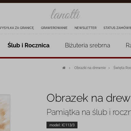
WYSYŁKA ZA GRANICĘ
GRAWEROWANIE
NEWSLETTER
STATUS ZAMÓWI
Ślub i Rocznica
Biżuteria
srebrna
R
Obrazki na drewnie
Święta Ro
Obrazek na drew
Pamiątka na ślub i rocz
model:
IC113/3