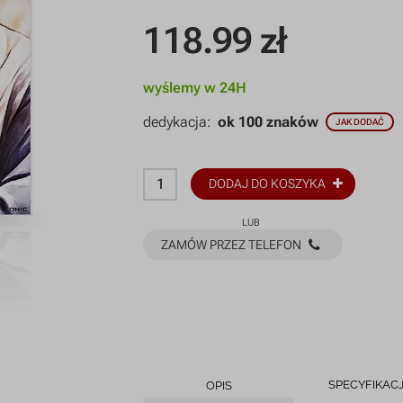
118.99
zł
wyślemy w 24H
dedykacja:
ok 100 znaków
JAK DODAĆ
DODAJ DO KOSZYKA
LUB
ZAMÓW PRZEZ TELEFON
SPECYFIKAC
OPIS