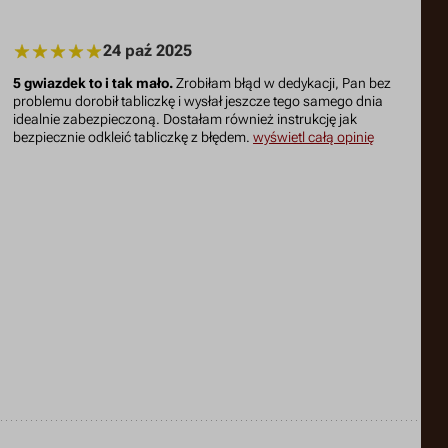
24 paź 2025
5 gwiazdek to i tak mało.
Zrobiłam błąd w dedykacji, Pan bez
problemu dorobił tabliczkę i wysłał jeszcze tego samego dnia
idealnie zabezpieczoną. Dostałam również instrukcję jak
bezpiecznie odkleić tabliczkę z błędem.
wyświetl całą opinię