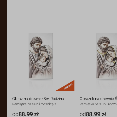
nowość
Obraz na drewnie Św. Rodzina
Obrazek na drewnie Ś
Pamiątka na ślub i rocznicę z
Pamiątka na ślub i roczn
grawerem
grawerem
od
88.99 zł
od
88.99 zł
6 x 12 cm
88.99 zł
6 x 12 cm