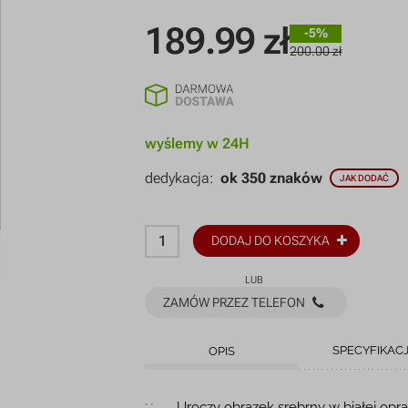
189.99
zł
-5%
200.00 zł
wyślemy w 24H
dedykacja:
ok 350 znaków
JAK DODAĆ
DODAJ DO KOSZYKA
LUB
ZAMÓW PRZEZ TELEFON
SPECYFIKAC
OPIS
Uroczy obrazek srebrny w białej opra