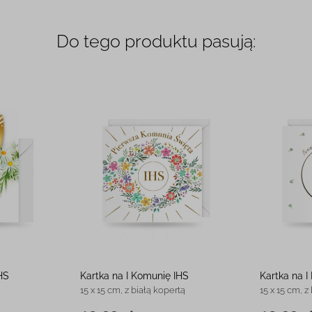
Do tego produktu pasują:
HS
Kartka na I Komunię IHS
Kartka na 
15 x 15 cm, z białą kopertą
15 x 15 cm, z