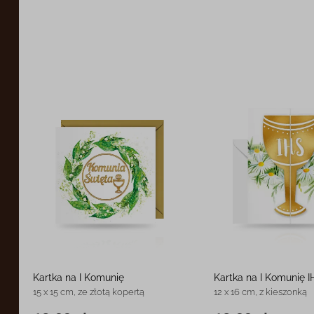
Kartka na I Komunię
Kartka na I Komunię I
15 x 15 cm, ze złotą kopertą
12 x 16 cm, z kieszonką