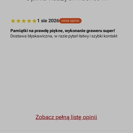
1 sie 2026
nowa opinia
Pamiątki na prawdę piękne, wykonanie graweru super!
Dostawa błyskawiczna, w razie pytań łatwy i szybki kontakt
Zobacz pełną listę opinii