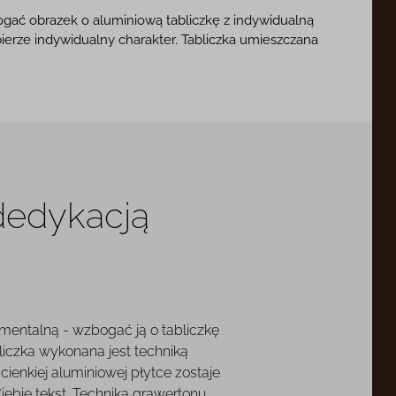
ać obrazek o aluminiową tabliczkę z indywidualną
bierze indywidualny charakter. Tabliczka umieszczana
 dedykacją
mentalną - wzbogać ją o tabliczkę
liczka wykonana jest techniką
cienkiej aluminiowej płytce zostaje
ebie tekst. Technika grawertonu