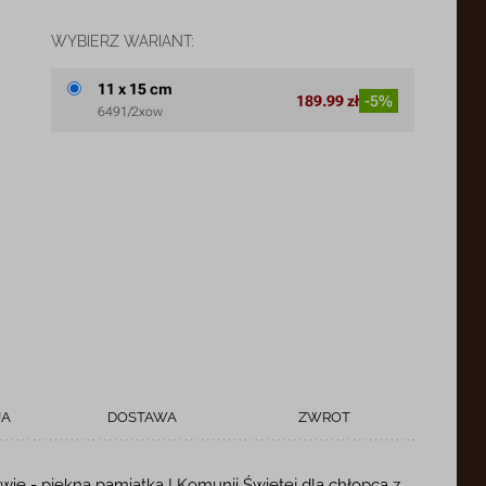
WYBIERZ WARIANT:
11 x 15 cm
189.99 zł
-5%
6491/2xow
JA
DOSTAWA
ZWROT
wie - piękna pamiątka I Komunii Świętej dla chłopca z