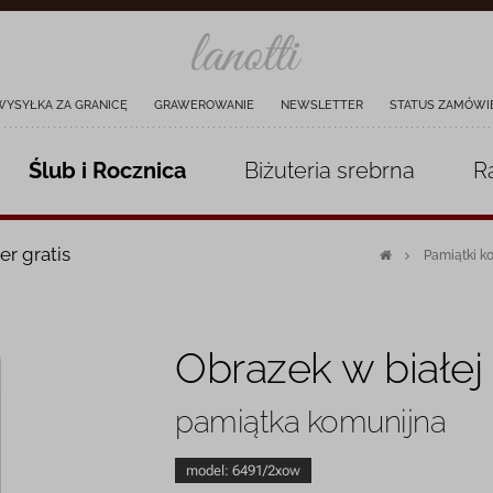
WYSYŁKA ZA GRANICĘ
GRAWEROWANIE
NEWSLETTER
STATUS ZAMÓWI
Ślub i Rocznica
Biżuteria
srebrna
R
er gratis
Pamiątki k
Obrazek w białej
pamiątka komunijna
model:
6491/2xow