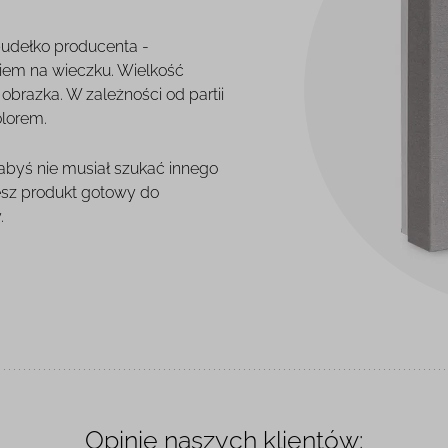
pudełko producenta -
iem na wieczku. Wielkość
brazka. W zależności od partii
olorem.
 abyś nie musiał szukać innego
esz produkt gotowy do
.
Opinie naszych klientów: