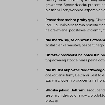
Opis produktu
grawerem. Spraw dziecku prezent na 
blaskiem i przywoływał wspomnienie
Prawdziwe srebro próby 925.
Obraz
PVD - aluminiowa forma pokryta cien
na drewnianej podstawie w ciemnym
Nie martw się, że obrazek z czasem 
został cienką warstwą bezbarwnego l
Obrazek postawisz na półce lub pow
wyjmowanej stopce masz pełną dow
Nie musisz kupować dodatkowego
opakowaniu firmy Beltrami. Jest to 
szarym z logiem producenta na fronc
Włoska jakość Beltrami.
Producentem
srebrnych dewocjonaliów z produktów
precyzji.