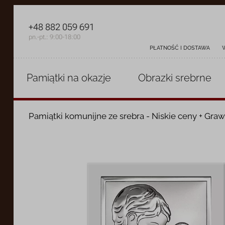
+48 882 059 691
pn.-pt.: 9:00-18:00
PŁATNOŚĆ I DOSTAWA
Pamiątki
na okazje
Obrazki
srebrne
Pamiątki komunijne ze srebra - Niskie ceny + Graw