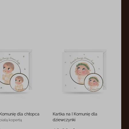
I Komunię dla chłopca
Kartka na I Komunię dla
dziewczynki
 białą kopertą
15 x 15 cm, z białą kopertą