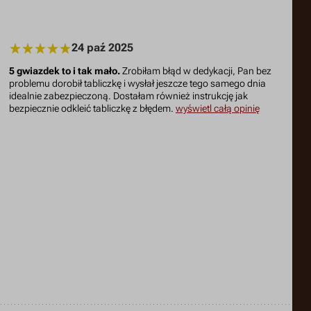
24 paź 2025
5 gwiazdek to i tak mało.
Zrobiłam błąd w dedykacji, Pan bez
problemu dorobił tabliczkę i wysłał jeszcze tego samego dnia
idealnie zabezpieczoną. Dostałam również instrukcję jak
bezpiecznie odkleić tabliczkę z błędem.
wyświetl całą opinię