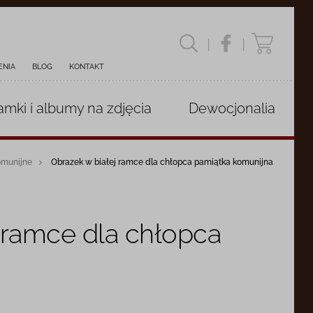
|
|
ENIA
BLOG
KONTAKT
amki i albumy
na zdjęcia
Dewocjonalia
omunijne
Obrazek w białej ramce dla chłopca pamiątka komunijna
 ramce dla chłopca