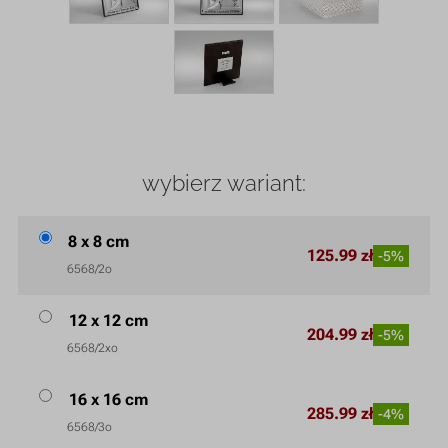
wybierz wariant:
8 x 8 cm
125.99 zł
-5%
6568/2o
12 x 12 cm
204.99 zł
-5%
6568/2xo
16 x 16 cm
285.99 zł
-4%
6568/3o