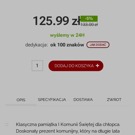
125.99
zł
-5%
133.00 zł
wyślemy w 24H
dedykacja:
ok 100 znaków
JAK DODAĆ
DODAJ DO KOSZYKA
SPECYFIKACJA
DOSTAWA
ZWROT
OPIS
Opis produktu
Klasyczna pamiątka I Komunii Świętej dla chłopca.
Doskonały prezent komunijny, który na długie lata