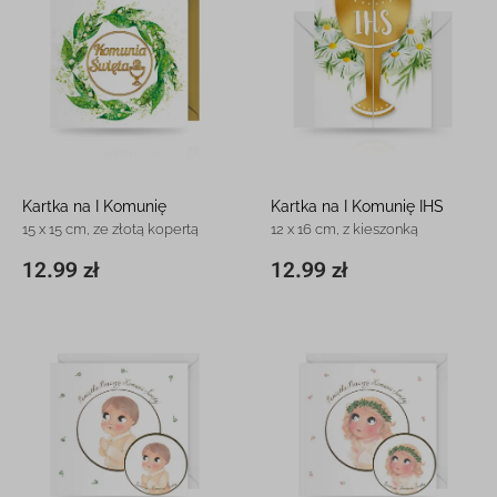
Kartka na I Komunię
Kartka na I Komunię IHS
15 x 15 cm, ze złotą kopertą
12 x 16 cm, z kieszonką
12.99 zł
12.99 zł
15 x 15 cm
12.99 zł
11,8 x 16,3 cm
12.99 zł