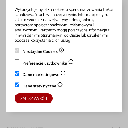
infolinia czynna: pn.-pt.: 9:00-18:00
Wykorzystujemy pliki cookie do spersonalizowania treści
zamowienia@lanotti.com
i analizować ruch w naszej witrynie. Informacje o tym,
jak korzystasz z naszej witryny, udostępniamy
Pisząc w sprawie swojego zamówienia podaj w tytule
partnerom społecznościowym, reklamowym i
wiadomości numer, który otrzymałeś w potwierdzeniu.
analitycznym. Partnerzy mogą połączyć te informacje z
innymi danymi otrzymanymi od Ciebie lub uzyskanymi
podczas korzystania z ich usług.
Konto bankowe:
Niezbędne Cookies
15 1140 2004 0000 3702 7470 6466
Preferencje użytkownika
BIC/SWIFT: BREXPLPWMBK
Dane marketingowe
Bezpieczne płatności:
Dane statystyczne
ZAPISZ WYBÓR