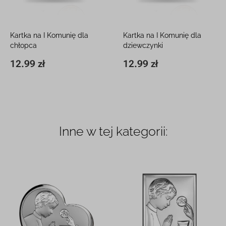
Kartka na I Komunię dla
Kartka na I Komunię dla
chłopca
dziewczynki
15 x 15 cm, z białą kopertą
15 x 15 cm, z białą kopertą
12.99 zł
12.99 zł
15 x 15 cm
12.99 zł
15 x 15 cm
12.99 zł
Inne w tej kategorii: