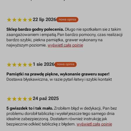
22 lip 2026
nowa opinia
Sklep bardzo godny polecenia.
Długo nie spotkałam sie z takim
zaangażowaniem i empatią.Pan bardzo pomocny, czas realizacji
bardzo szybki, piekna pamiątka, grawer wykonany na
najwyższym poziomie.
wyświetl całą opinię
1 sie 2026
nowa opinia
Pamiątki na prawdę piękne, wykonanie graweru super!
Dostawa błyskawiczna, w razie pytań łatwy i szybki kontakt
24 paź 2025
5 gwiazdek to i tak mało.
Zrobiłam błąd w dedykacji, Pan bez
problemu dorobił tabliczkę i wysłał jeszcze tego samego dnia
idealnie zabezpieczoną. Dostałam również instrukcję jak
bezpiecznie odkleić tabliczkę z błędem.
wyświetl całą opinię