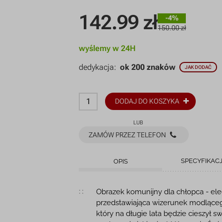
142.99
zł
-4%
150.00 zł
wyślemy w 24H
dedykacja:
ok 200 znaków
JAK DODAĆ
DODAJ DO KOSZYKA
LUB
ZAMÓW PRZEZ TELEFON
SPECYFIKAC
OPIS
Opis produktu
Obrazek komunijny dla chłopca - ele
przedstawiająca wizerunek modlącego
który na długie lata będzie cieszy