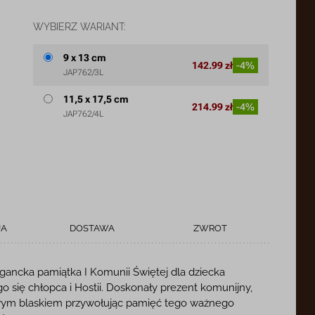
WYBIERZ WARIANT:
9 x 13 cm
142.99 zł
-4%
JAP762/3L
11,5 x 17,5 cm
214.99 zł
-4%
JAP762/4L
JA
DOSTAWA
ZWROT
gancka pamiątka I Komunii Świętej dla dziecka
 się chłopca i Hostii. Doskonały prezent komunijny,
ł swym blaskiem przywołując pamięć tego ważnego