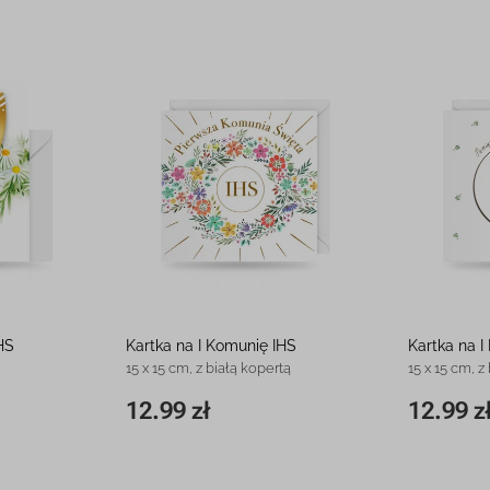
HS
Kartka na I Komunię IHS
Kartka na 
15 x 15 cm, z białą kopertą
15 x 15 cm, z
12.99 zł
12.99 z
12.99 zł
15 x 15 cm
12.99 zł
15 x 15 cm