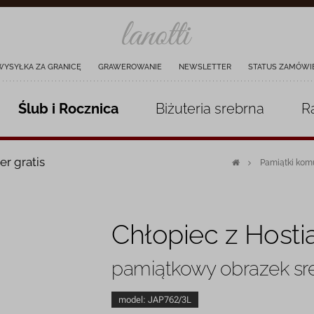
WYSYŁKA ZA GRANICĘ
GRAWEROWANIE
NEWSLETTER
STATUS ZAMÓWI
Ślub i Rocznica
Biżuteria
srebrna
R
er gratis
Pamiątki kom
Chłopiec z Host
pamiątkowy obrazek sr
model:
JAP762/3L