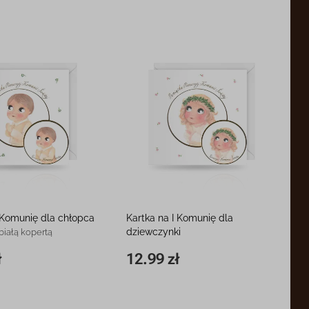
I Komunię dla chłopca
Kartka na I Komunię dla
dziewczynki
 białą kopertą
15 x 15 cm, z białą kopertą
ł
12.99 zł
12.99 zł
15 x 15 cm
12.99 zł