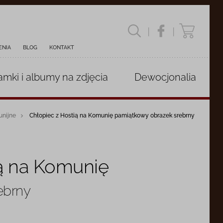
|
|
ENIA
BLOG
KONTAKT
amki i albumy
na zdjęcia
Dewocjonalia
unijne
Chłopiec z Hostią na Komunię pamiątkowy obrazek srebrny
ią na Komunię
ebrny