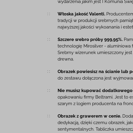
wydarzenia jakim jest I Komunia Świę
Włoska jakość Valenti.
Producentem o
tradycji w produkcji srebrnych pami
najwyższej jakości wykoanania i estet
Szczere srebro próby 999,95%.
Pami
technologię Mirosilver - aluminiowa 
Srebrny wizerunek umieszczony jest
drewna.
Obrazek powiesisz na ścianie lub p
do zestawu dołączona jest wyjmowa
Nie musisz kupować dodatkowego
opakowaniu firmy Beltrami. Jest to 
szarym z logiem producenta na fronc
Obrazek z grawerem w cenie.
Dodaj
dedykacją, dzięki czemu obrazek, jak
sentymentalnych. Tabliczka umieszcza