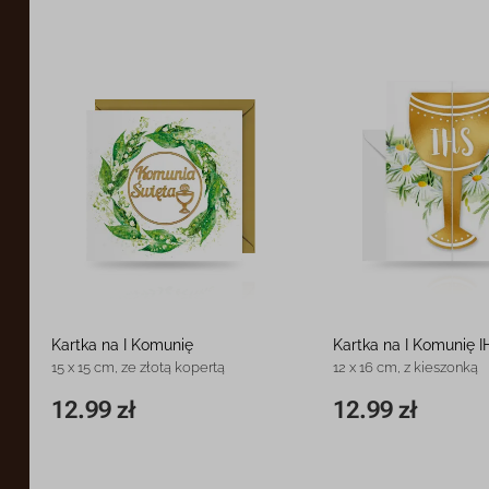
Kartka na I Komunię
Kartka na I Komunię I
15 x 15 cm, ze złotą kopertą
12 x 16 cm, z kieszonką
12.99 zł
12.99 zł
15 x 15 cm
12.99 zł
11,8 x 16,3 cm