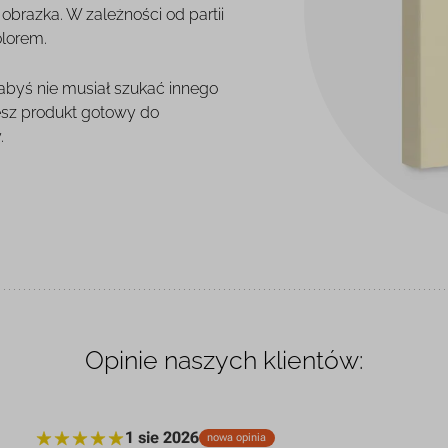
brazka. W zależności od partii
olorem.
 abyś nie musiał szukać innego
esz produkt gotowy do
.
Opinie naszych klientów:
1 sie 2026
nowa opinia