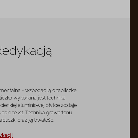
 dedykacją
mentalną - wzbogać ją o tabliczkę
liczka wykonana jest techniką
cienkiej aluminiowej płytce zostaje
ebie tekst. Technika grawertonu
liczki oraz jej trwałość.
ykacji