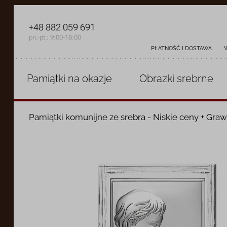
+48 882 059 691
pn.-pt.: 9:00-18:00
PŁATNOŚĆ I DOSTAWA
Pamiątki
na okazje
Obrazki
srebrne
Pamiątki komunijne ze srebra - Niskie ceny + Graw