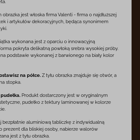
ta.
brazka jest włoska firma Valenti - firma o najdłuższej
ątek i artykułów dekoracyjnych, będąca synonimem
yki.
ątka wykonana jest z oparciu o innowacyjną
forma pokryta delikatną powłoką srebra wysokiej próby.
 na podstawie wykonanej z barwionego na biały kolor
ostawisz na półce.
Z tyłu obrazka znajduje się otwór, a
na stopka.
 pudełka.
Produkt dostarczony jest w oryginalnym
estetyczne, pudełko z tektury laminowanej w kolorze
ie.
 bezpłatnie aluminiową tabliczkę z indywidualną
o prezent dla bliskiej osoby, nabierze walorów
na jest z tyłu obrazka.