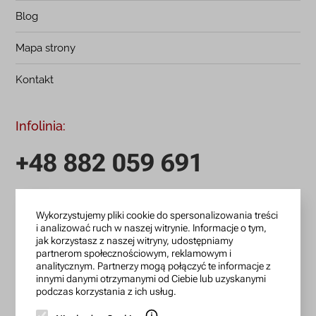
Blog
Mapa strony
Kontakt
Infolinia:
+48 882 059 691
infolinia czynna: pn.-pt.: 9:00-18:00
Wykorzystujemy pliki cookie do spersonalizowania treści
zamowienia@lanotti.com
i analizować ruch w naszej witrynie. Informacje o tym,
jak korzystasz z naszej witryny, udostępniamy
Pisząc w sprawie swojego zamówienia podaj w tytule
partnerom społecznościowym, reklamowym i
wiadomości numer, który otrzymałeś w potwierdzeniu.
analitycznym. Partnerzy mogą połączyć te informacje z
innymi danymi otrzymanymi od Ciebie lub uzyskanymi
podczas korzystania z ich usług.
Konto bankowe: