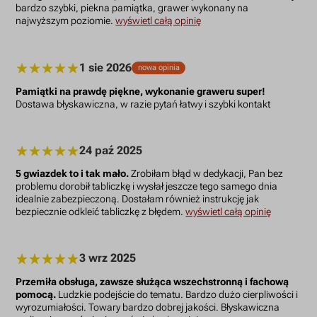
bardzo szybki, piekna pamiątka, grawer wykonany na
najwyższym poziomie.
wyświetl całą opinię
1 sie 2026
nowa opinia
Pamiątki na prawdę piękne, wykonanie graweru super!
Dostawa błyskawiczna, w razie pytań łatwy i szybki kontakt
24 paź 2025
5 gwiazdek to i tak mało.
Zrobiłam błąd w dedykacji, Pan bez
problemu dorobił tabliczkę i wysłał jeszcze tego samego dnia
idealnie zabezpieczoną. Dostałam również instrukcję jak
bezpiecznie odkleić tabliczkę z błędem.
wyświetl całą opinię
3 wrz 2025
Przemiła obsługa, zawsze służąca wszechstronną i fachową
pomocą.
Ludzkie podejście do tematu. Bardzo dużo cierpliwości i
wyrozumiałości. Towary bardzo dobrej jakości. Błyskawiczna