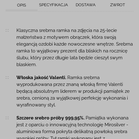
SPECYFIKACJA
DOSTAWA
ZWROT
OPIS
Opis produktu
Klasyczna srebrna ramka na zdjęcia na 25-lecie
małżeństwa z motywem obrączek, która swoją
elegancją ozdobi każde nowoczesne wnętrze. Srebrna
ramka to wyjątkowy prezent dla bliskich na rocznicę
ślubu, który przez długie lata będzie cieszył swym
blaskiem.
Włoska jakość Valenti.
Ramka srebrna
wyprodukowana przez znaną włoską firmę Valenti
będącą absolutnym liderem w produkcji pamiątek ze
srebra, cenioną za wyjątkowej perfekcję wykonania i
wyrafinowany styl.
Szczere srebro próby 999,95%.
Pamiątka wykonana
jest z oparciu o innowacyjną technologię Mirosilver -
aluminiowa forma pokryta delikatną powłoką srebra
wysokiej próby. Tył ramki wykonany jest z