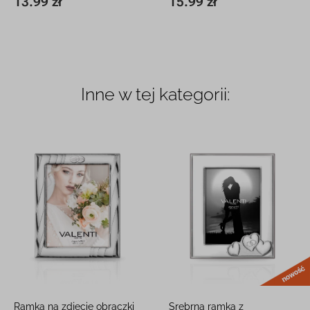
13.99 zł
15.99 zł
15 x 15 cm
13.99 zł
19,5 x 19,5 cm
15.99 zł
Inne w tej kategorii:
Ramka na zdjęcie obrączki
Srebrna ramka z