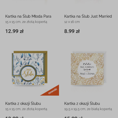
Kartka na Ślub Młoda Para
Kartka na Ślub Just Married
15 x 15 cm, ze złotą kopertą
12 x 16 cm
12.99 zł
8.99 zł
15 x 15 cm
12.99 zł
11,8 x 16,3 cm
8.99 zł
nowość
Kartka z okazji Ślubu
Kartka z okazji Ślubu
15 x 15 cm, ze złotą kopertą
19,5 x 19,5 cm, ze białą kopertą