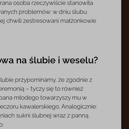
brana osoba rzeczywiście stanowiła
wanych problemów: w dniu ślubu
iej chwili zestresowani małżonkowie
wa na ślubie i weselu?
ślubie przypominamy, że zgodnie z
eremonią – tyczy się to również
y pana młodego towarzyszy mu w
ieczoru kawalerskiego. Analogicznie:
niach sukni ślubnej wraz z panną
o.