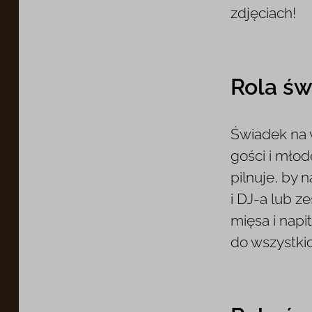
zdjęciach!
Rola św
Świadek na 
gości i młod
pilnuje, by 
i DJ-a lub 
mięsa i nap
do wszystki