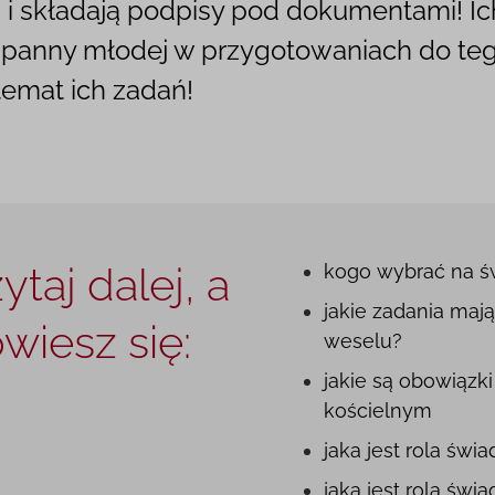
i składają podpisy pod dokumentami! Ich
 panny młodej w przygotowaniach do teg
temat ich zadań!
ytaj dalej, a
kogo wybrać na 
jakie zadania mają
wiesz się:
weselu?
jakie są obowiązk
kościelnym
jaka jest rola świ
jaka jest rola św