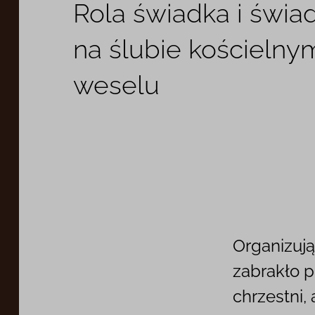
Rola świadka i świa
na ślubie kościelnym
weselu
Organizują
zabrakło p
chrzestni,