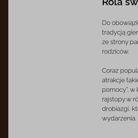
Rola św
Do obowiązkó
tradycją gie
ze strony p
rodziców.
Coraz popul
atrakcje tak
pomocy”, w k
rajstopy w r
drobiazgi, 
wydarzenia.