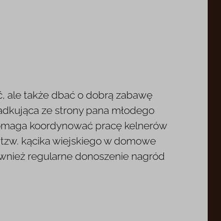
ć, ale także dbać o dobrą zabawę
świadkująca ze strony pana młodego
a. Pomaga koordynować pracę kelnerów
e tzw. kącika wiejskiego w domowe
ównież regularne donoszenie nagród