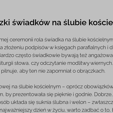
ki świadków na ślubie kości
amej ceremonii rola świadka na ślubie kościeln
na złożeniu podpisów w księgach parafialnych i
Bardzo często świadkowie bywają też angażowa
 liturgii słowa, czy odczytanie modlitwy wierny
pilnuje, aby ten nie zapomniał o obrączkach.
owej na ślubie kościelnym – oprócz obowiązków
m, by prezentowała się pięknie i godnie. Dobrz
posób układa się suknia ślubna i welon – zwłaszcza
 najważniejszy dzień w życiu, warto zadbać o to,