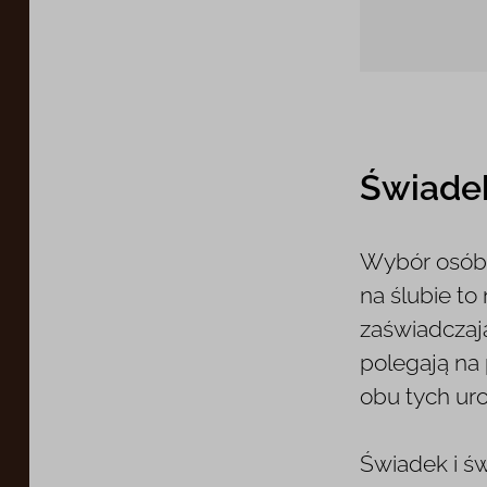
Świadek
Wybór osób,
na ślubie to
zaświadczaj
polegają na
obu tych uro
Świadek i ś