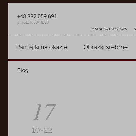
+48 882 059 691
pn.-pt.: 9:00-18:00
PŁATNOŚĆ I DOSTAWA
Pamiątki
na okazje
Obrazki
srebrne
Blog
17
10-22