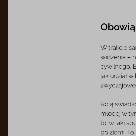
Obowiąz
W trakcie s
widzenia – 
cywilnego. 
jak udział w
zwyczajowo 
Rolą świadk
młodej w ty
to, w jaki s
po ziemi. To