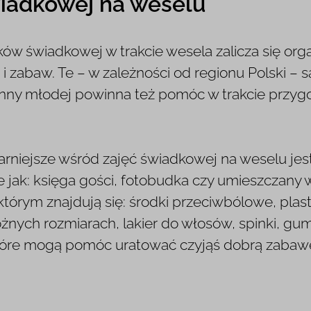
iadkowej na weselu
w świadkowej w trakcie wesela zalicza się orga
r i zabaw. Te – w zależności od regionu Polski –
anny młodej powinna też pomóc w trakcie przy
arniejsze wśród zajęć świadkowej na weselu jest
ie jak: księga gości, fotobudka czy umieszczany 
tórym znajdują się: środki przeciwbólowe, plas
óżnych rozmiarach, lakier do włosów, spinki, gumki
które mogą pomóc uratować czyjąś dobrą zabawę 