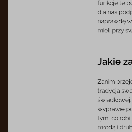
funkcje te 
dla nas pod
naprawdę wie
mieli przy 
Jakie z
Zanim przej
tradycją swo
świadkowej.
wyprawie po 
tym, co rob
młodą i druh